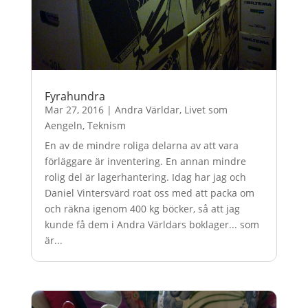
Fyrahundra
Mar 27, 2016
|
Andra Världar
,
Livet som
Aengeln
,
Teknism
En av de mindre roliga delarna av att vara
förläggare är inventering. En annan mindre
rolig del är lagerhantering. Idag har jag och
Daniel Vintersvärd roat oss med att packa om
och räkna igenom 400 kg böcker, så att jag
kunde få dem i Andra Världars boklager... som
är...