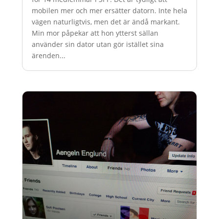
mobilen mer och mer ersätter datorn. Inte hela
vägen naturligtvis, men det är ändå markant.
Min mor påpekar att hon ytterst sällan
använder sin dator utan gör istället sina
ärenden...