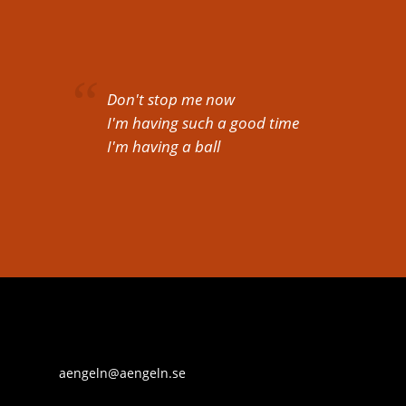
Don't stop me now
I'm having such a good time
I'm having a ball
aengeln@aengeln.se