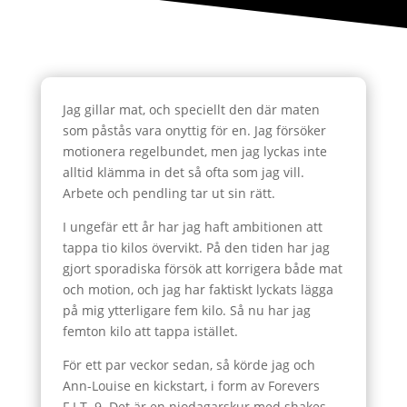
Jag gillar mat, och speciellt den där maten
som påstås vara onyttig för en. Jag försöker
motionera regelbundet, men jag lyckas inte
alltid klämma in det så ofta som jag vill.
Arbete och pendling tar ut sin rätt.
I ungefär ett år har jag haft ambitionen att
tappa tio kilos övervikt. På den tiden har jag
gjort sporadiska försök att korrigera både mat
och motion, och jag har faktiskt lyckats lägga
på mig ytterligare fem kilo. Så nu har jag
femton kilo att tappa istället.
För ett par veckor sedan, så körde jag och
Ann-Louise en kickstart, i form av Forevers
F.I.T. 9. Det är en niodagarskur med shakes