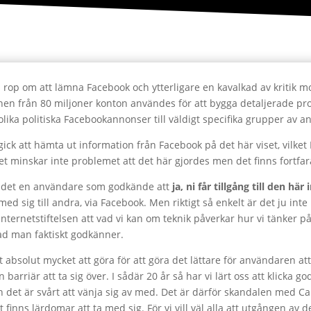
 rop om att lämna Facebook och ytterligare en kavalkad av kritik m
ionen från 80 miljoner konton användes för att bygga detaljerade p
lika politiska Facebookannonser till väldigt specifika grupper av 
et gick att hämta ut information från Facebook på det här viset, vilk
Det minskar inte problemet att det här gjordes men det finns fortfar
 det en användare som godkände att
ja, ni får tillgång till den hä
med sig till andra, via Facebook. Men riktigt så enkelt är det ju inte 
ernetstiftelsen att vad vi kan om teknik påverkar hur vi tänker på 
d man faktiskt godkänner.
et absolut mycket att göra för att göra det lättare för användaren 
arriär att ta sig över. I sådär 20 år så har vi lärt oss att klicka g
h det är svårt att vänja sig av med. Det är därför skandalen med 
finns lärdomar att ta med sig. För vi vill väl alla att utgången av 