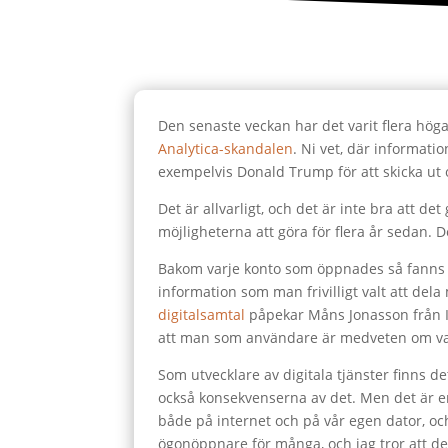
Den senaste veckan har det varit flera höga
Analytica-skandalen
. Ni vet, där informat
exempelvis Donald Trump för att skicka ut o
Det är allvarligt, och det är inte bra att d
möjligheterna att göra för flera år sedan. 
Bakom varje konto som öppnades så fanns
information som man frivilligt valt att dela 
digitalsamtal
påpekar Måns Jonasson från Int
att man som användare är medveten om va
Som utvecklare av digitala tjänster finns d
också konsekvenserna av det. Men det är en b
både på internet och på vår egen dator, oc
ögonöppnare för många, och jag tror att det 