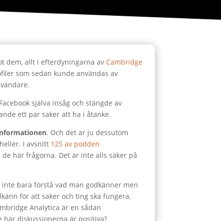
ot dem, allt i efterdyningarna av
Cambridge
rofiler som sedan kunde användas av
användare.
et Facebook själva insåg och stängde av
ande ett par saker att ha i åtanke.
r informationen
. Och det är ju dessutom
heller. I avsnitt
125 av podden
de här frågorna. Det är inte alls säker på
att inte bara förstå vad man godkänner men
odkänn för att saker och ting ska fungera,
Cambridge Analytica är en sådan
de här diskussionerna är positiva?