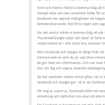
Först och främst måste vi komma ihåg att Fac
mängd data som kan användas både för och 
Facebook har öppnat möjligheter att koppla
demokratiserande. Det finns inget som säge
För det andra måste vi komma ihåg att vår 
“Facebook/Google säljer din data” är falsk
riktad reklam är i mitt tycke bra, avsevärt 
Men Facebook och Google är långt ifrån de 
intresserade av vem du är, vad dina intres
de gör med din information. Och när man frå
mer om dig och vägrar avveckla Datalagrin
De här samtalen måste också lyftas när vi 
Facebook och Google gör. Så är du fortfar
För mig är svaret ja. Facebook tillför ett en
anledning och definitivt inte utan ett altern
För Facebook är berättelsen om mig. Och d