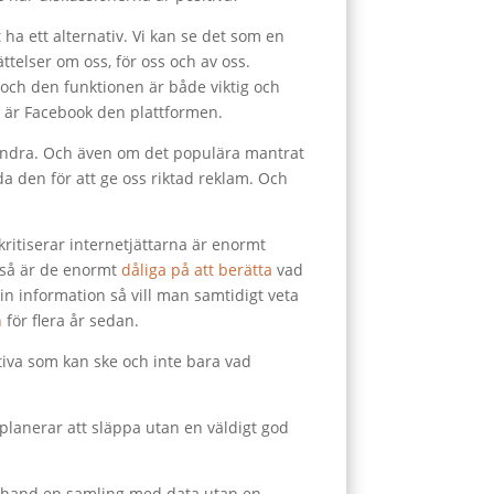
 ha ett alternativ. Vi kan se det som en
elser om oss, för oss och av oss.
 och den funktionen är både viktig och
u är Facebook den plattformen.
r andra. Och även om det populära mantrat
nda den för att ge oss riktad reklam. Och
ritiserar internetjättarna är enormt
r så är de enormt
dåliga på att berätta
vad
in information så vill man samtidigt veta
n
för flera år sedan.
tiva som kan ske och inte bara vad
g planerar att släppa utan en väldigt god
ta hand en samling med data utan en