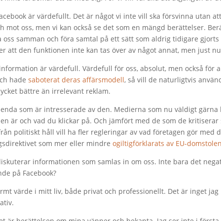
ebook är värdefullt. Det är något vi inte vill ska försvinna utan att
mot oss, men vi kan också se det som en mängd berättelser. Berätt
 oss samman och föra samtal på ett sätt som aldrig tidigare gjorts
r att den funktionen inte kan tas över av något annat, men just n
information är värdefull. Värdefull för oss, absolut, men också fö
 och hade
saboterat deras affärsmodell
, så vill de naturligtvis anvä
mycket bättre än irrelevant reklam.
enda som är intresserade av den. Medierna som nu väldigt gärna k
sen är och vad du klickar på. Och jämfört med de som de kritisera
n politiskt håll vill ha fler regleringar av vad företagen gör med d
gsdirektivet som mer eller mindre
ogiltigförklarats av EU-domstole
diskuterar informationen som samlas in om oss. Inte bara det nega
ande på Facebook?
ormt värde i mitt liv, både privat och professionellt. Det är inget ja
ativ.
et är berättelsen om mina vänner och bekanta. Jag ser inte i förs