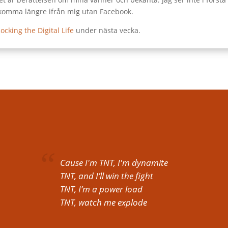
komma längre ifrån mig utan Facebook.
ocking the Digital Life
under nästa vecka.
Cause I'm TNT, I'm dynamite
TNT, and I’ll win the fight
TNT, I’m a power load
TNT, watch me explode