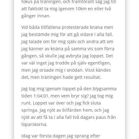
fokus på träningen, och framförallt såg jag till
att faktiskt ta mig igenom 10km en eller två
gånger innan.
Vid båda tillfällena protesterade knäna men
jag bestämde mig för att gå vidare i alla fall.
Jag talade om för mig själv och andra att om
jag känner av knäna på samma vis som förra
gången, så skulle jag avbryta jag loppet. Det
var väl inget jag trodde på själv egentligen,
men jag oroade mig i onödan. Visst kändes
det, men träningen hade gett resultat.
Jag tog mig igenom loppet på den blygsamma
tiden 1:04:01, men vem bryr sig? Jag tog mig
runt. Loppet var över och jag fick sluta
springa. Jag njöt av bilfärden hem, och jag
njöt av att få ta i alla fall två dagars paus från
löparskorna.
Idag var första dagen jag sprang efter