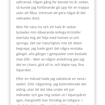
vältränad, någon gång för kanske tio år sedan,
så kunde jag fortfarande gå upp för en trappa
utan att flåsa. Intresset att göra något åt det
saknades dock.
Men för nära tre och ett halv år sedan
lyckades min dåvarande kollega Kristofer
övertala mig att följa med honom ut och
springa. Det var naturligtvis inte ett okänt
begrepp. Jag hade gjort det några enstaka
gånger, alla gånger i gympaskor som kostade
max 200:-. Men av någon anledning gav jag
det en chans, gick all in, och köpte nya, fina
löparskor.
Efter en månad hade jag saboterat en sena i
vaden. Eller någonting. Jag kontrollerade det
aldrig, utan lät det läka under ett par
månader och gav mig sedan ut i löparspåret
igen, marginellt mer försiktig än tidigare. I