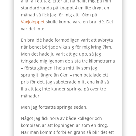
alla fall ett tag. Efter att ha hållit mig på min
standardrunda på knappt 4km lite drygt en
månad så fick jag för mig att 10km på
Växjöloppet
skulle kunna vara en bra idé. Det
var det inte.
En bra idé hade förmodligen varit att avbryta
när benet började vika sig för mig kring 7km.
Men det hade ju varit att ge upp, så jag
tvingade mig igenom de sista tre kilometrarna
– första gången i hela mitt liv som jag
sprungit längre än 6km – men betalade ett
pris för det. Jag saboterade mitt ena knä så
illa att jag inte kunder springa på över tre
månader.
Men jag fortsatte springa sedan.
Något jag fick höra av både kollegor och
kompisar, är att löpningen är som en drog.
När man kommit förbi en gräns så blir det ett