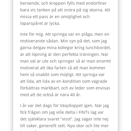
beroende, och kroppen fylls med endorfiner
bara vis tanken på att snöra på sig skorna. Att
missa ett pass är en omöjlighet och
löparspåret är lycka.
Inte för mig. Att springa var en plåga, men en
motiverande sådan. Min syn på det, som jag
gärna delgav mina kollegor kring lunchbordet,
är att löpning är den perfekta träningen. När
man väl är ute och springer så är man enormt
motiverat att öka farten så att man kommer
hem så snabbt som möjligt. Att springa var
att lida, att lida av en kondition som vägrade
förbättras märkbart, och av leder som envisas
med att de också är nära 40 år.
I år var det dags för Växjöloppet igen. När jag
fick frågan om jag ville delta i FINTs lag var
det självklara svaret “visst”. Jag säger inte nej
till saker, generellt sett. Nya skor och lite mer