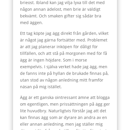
brieost. Ibland kan jag vilja lyxa till det med
någon annan ädelost, men brie är väldigt
bekvämt. Och smaken gifter sig sådär bra
med äggen.
Ett tag köpte jag ägg direkt från gården, vilket
är något jag gärna fortsätter med. Problemet
är att jag planerar inköpen för dåligt för
tillfällen, och att stå på morgonen med för få
ägg är ingen höjdare. Som i morse
exempelvis. I själva verket hade jag ägg, men
de fanns inte på hyllan de brukade finnas på,
utan stod av någon anledning mitt framför
näsan på mig istället.
Ägg är ett ganska ointressant ämne att blogga
om egentligen, men prissättningen på ägg ger
lite huvudbry. Naturligtvis förstår jag att det
kan finnas ägg som är dyrare än andra av en
eller annan anledning, men jag ställer mig