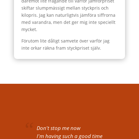
däremot lite frågande till varför jämförpriset
skiftar slumpmässigt mellan styckpris och
kilopris. Jag kan naturligtvis jämföra siffrorna
med varandra, men det ger mig inte speciellt
mycket.
Förutom lite dåligt samvete över varför jag
inte orkar räkna fram styckpriset själv.
Don't stop me now
I'm having such a good time