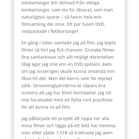
tomkartonger (till skillnad från viktiga
tomkartonger, som tex för Xbox:et, som man
naturligtvis sparar – så fanns hela min
filmsamling där inne. Ett par tusen DVD,
nedpackade i flyttkartonger.
En gång i tiden samlade jag på film. Jag köpte
filmer så fort jag fick chansen. Enstaka filmer,
fina samlarboxar och allt möjligt däremellan.
Idag äger jag inte ens en DVD-spelare, även
om jag visserligen skulle kunna använda min
Xbox till det. Men det känns som för mycket
jobb. Streamingtjänsterna är såpass bra
numera att jag har blivit bortskämd. Jag vill
inte ha omaket med att flytta runt plastbitar
för att kunna se på film.
Jag påbörjade ett projekt att rippa ner alla
mina filmer och lägga på ett NAS här hemma,
men efter sådär 1,5TB så tröttnade jag även