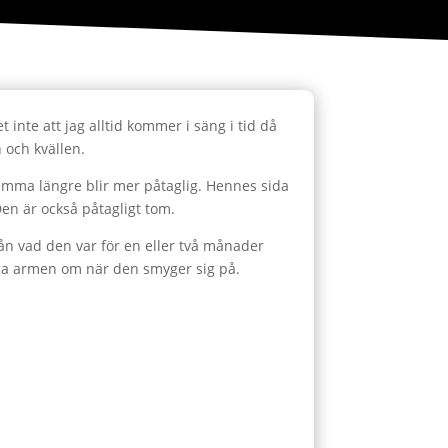
inte att jag alltid kommer i säng i tid då
 och kvällen.
hemma längre blir mer påtaglig. Hennes sida
en är också påtagligt tom.
ifrån vad den var för en eller två månader
ägga armen om när den smyger sig på.