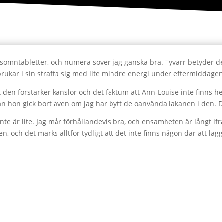
sömntabletter, och numera sover jag ganska bra. Tyvärr betyder det 
brukar i sin straffa sig med lite mindre energi under eftermiddagen
t den förstärker känslor och det faktum att Ann-Louise inte finns 
n hon gick bort även om jag har bytt de oanvända lakanen i den. D
ket inte är lite. Jag mår förhållandevis bra, och ensamheten är långt 
, och det märks alltför tydligt att det inte finns någon där att l