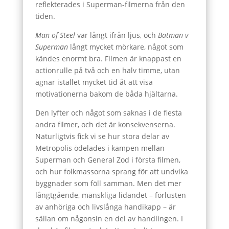
reflekterades i Superman-filmerna från den
tiden.
Man of Steel
var långt ifrån ljus, och
Batman v
Superman
långt mycket mörkare, något som
kändes enormt bra. Filmen är knappast en
actionrulle på två och en halv timme, utan
ägnar istället mycket tid åt att visa
motivationerna bakom de båda hjältarna.
Den lyfter och något som saknas i de flesta
andra filmer, och det är konsekvenserna.
Naturligtvis fick vi se hur stora delar av
Metropolis ödelades i kampen mellan
Superman och General Zod i första filmen,
och hur folkmassorna sprang för att undvika
byggnader som föll samman. Men det mer
långtgående, mänskliga lidandet – förlusten
av anhöriga och livslånga handikapp – är
sällan om någonsin en del av handlingen. I