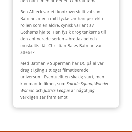
den här filmen är det ett centralt tema.
Ben Affleck var ett kontroversiellt val som
Batman, men i mitt tycke var han perfekt i
rollen som en äldre, cynisk variant av
Gothams hjälte. Han fysik drog tankarna till
den animerade serien – bredaxlad och
muskulös där Christian Bales Batman var
atletisk.
Med Batman v Superman har DC på allvar
dragit igång sitt eget filmatiserade
universum. Eventuellt en skakig start, men
kommande filmer, som
Suicide Squad, Wonder
Woman
och
Justice League
är något jag
verkligen ser fram emot.