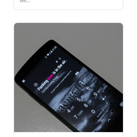
om...