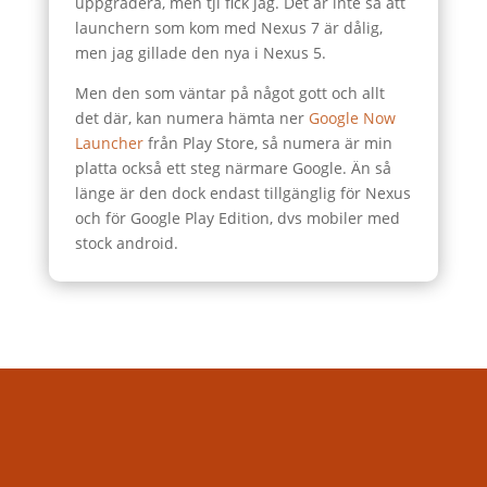
uppgradera, men tji fick jag. Det är inte så att
launchern som kom med Nexus 7 är dålig,
men jag gillade den nya i Nexus 5.
Men den som väntar på något gott och allt
det där, kan numera hämta ner
Google Now
Launcher
från Play Store, så numera är min
platta också ett steg närmare Google. Än så
länge är den dock endast tillgänglig för Nexus
och för Google Play Edition, dvs mobiler med
stock android.