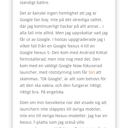
ständigt bättre.
Det är kanske ingen hemlighet att jag är
Google fan boy. Inte på det otrevliga sättet,
där jag kontinuerligt hackar på allt annat… i
alla fall inte alltid. Men jag uppskattar vad jag
får ut av Google. I höstas uppgraderade jag i
vilket fall från en Google Nexus 4 till en
Google Nexus 5. Den kom med Android KitKat
förinstallerad, men inte nog med det. Den
kom med en väldigt Google Now-fokuserad
launcher, med röststyrning som får
Siri
att
skämmas. “Ok Google”, är allt som behövs för
att den ska vakna, och den fungerar riktigt,
riktigt bra. På engelska.
Döm om min besvikelse när det visade sig att
launchern inte släpptes till övriga mobiler,
inte ens till övriga Nexus-modeller. Jag har en
Nexus 7-platta som jag också ville