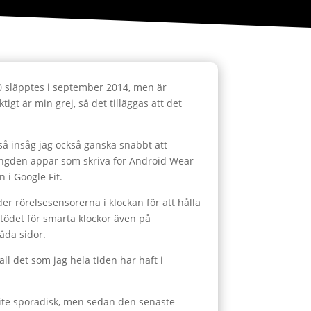
60 släpptes i september 2014, men är
gt är min grej, så det tilläggas att det
 så insåg jag också ganska snabbt att
ängden appar som skriva för Android Wear
 i Google Fit.
r rörelsesensorerna i klockan för att hålla
stödet för smarta klockor även på
båda sidor.
ll det som jag hela tiden har haft i
 lite sporadisk, men sedan den senaste