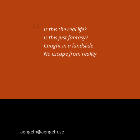
Is this the real life?
Is this just fantasy?
Caught in a landslide
No escape from reality
aengeln@aengeln.se