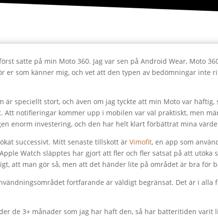
 först satte på min Moto 360. Jag var sen på Android Wear, Moto 3
 er som känner mig, och vet att den typen av bedömningar inte rikti
 är speciellt stort, och även om jag tyckte att min Moto var häftig,
Att notifieringar kommer upp i mobilen var väl praktiskt, men m
en enorm investering, och den har helt klart förbättrat mina värden
at successivt. Mitt senaste tillskott är
Vimofit
, en app som använde
pple Watch släpptes har gjort att fler och fler satsat på att utöka 
ligt, att man gör så, men att det händer lite på området är bra för 
nvändningsområdet fortfarande är väldigt begränsat. Det är i alla fa
nder de 3+ månader som jag har haft den, så har batteritiden varit