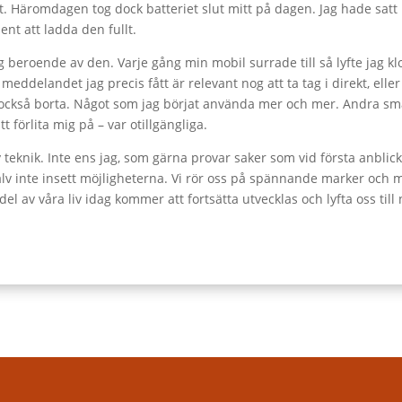
 Häromdagen tog dock batteriet slut mitt på dagen. Jag hade satt k
nt att ladda den fullt.
mig beroende av den. Varje gång min mobil surrade till så lyfte jag k
meddelandet jag precis fått är relevant nog att ta tag i direkt, elle
också borta. Något som jag börjat använda mer och mer. Andra små
t förlita mig på – var otillgängliga.
i ny teknik. Inte ens jag, som gärna provar saker som vid första anbl
själv inte insett möjligheterna. Vi rör oss på spännande marker oc
del av våra liv idag kommer att fortsätta utvecklas och lyfta oss til