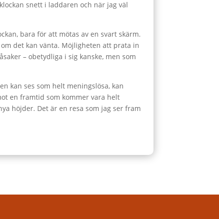
lockan snett i laddaren och när jag väl
lockan, bara för att mötas av en svart skärm.
r om det kan vänta. Möjligheten att prata in
saker – obetydliga i sig kanske, men som
icken kan ses som helt meningslösa, kan
h mot en framtid som kommer vara helt
l nya höjder. Det är en resa som jag ser fram