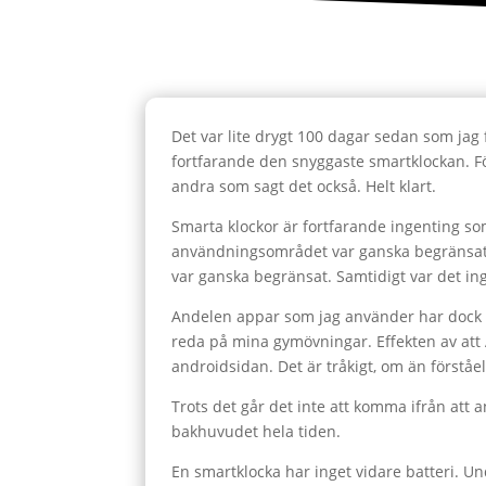
Det var lite drygt 100 dagar sedan som jag
fortfarande den snyggaste smartklockan. För
andra som sagt det också. Helt klart.
Smarta klockor är fortfarande ingenting som
användningsområdet var ganska begränsat. 
var ganska begränsat. Samtidigt var det ing
Andelen appar som jag använder har dock ök
reda på mina gymövningar. Effekten av att A
androidsidan. Det är tråkigt, om än förståe
Trots det går det inte att komma ifrån att a
bakhuvudet hela tiden.
En smartklocka har inget vidare batteri. U