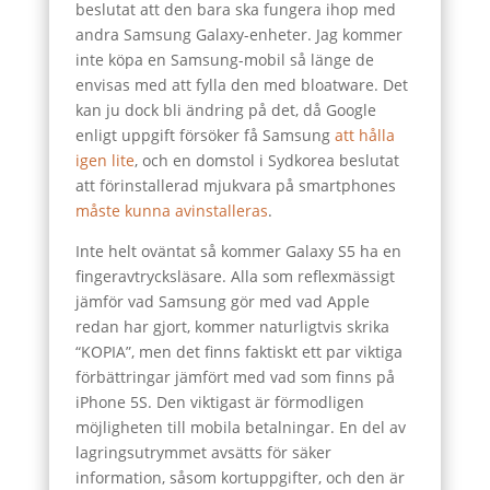
beslutat att den bara ska fungera ihop med
andra Samsung Galaxy-enheter. Jag kommer
inte köpa en Samsung-mobil så länge de
envisas med att fylla den med bloatware. Det
kan ju dock bli ändring på det, då Google
enligt uppgift försöker få Samsung
att hålla
igen lite
, och en domstol i Sydkorea beslutat
att förinstallerad mjukvara på smartphones
måste kunna avinstalleras
.
Inte helt oväntat så kommer Galaxy S5 ha en
fingeravtrycksläsare. Alla som reflexmässigt
jämför vad Samsung gör med vad Apple
redan har gjort, kommer naturligtvis skrika
“KOPIA”, men det finns faktiskt ett par viktiga
förbättringar jämfört med vad som finns på
iPhone 5S. Den viktigast är förmodligen
möjligheten till mobila betalningar. En del av
lagringsutrymmet avsätts för säker
information, såsom kortuppgifter, och den är