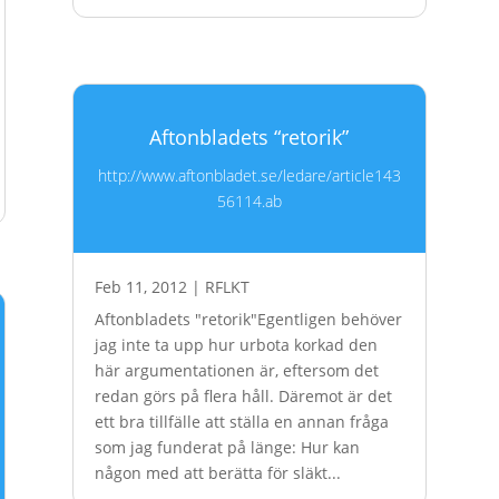
Aftonbladets “retorik”
http://www.aftonbladet.se/ledare/article143
56114.ab
Feb 11, 2012
|
RFLKT
Aftonbladets "retorik"Egentligen behöver
jag inte ta upp hur urbota korkad den
här argumentationen är, eftersom det
redan görs på flera håll. Däremot är det
ett bra tillfälle att ställa en annan fråga
som jag funderat på länge: Hur kan
någon med att berätta för släkt...