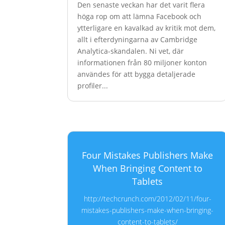
Den senaste veckan har det varit flera
höga rop om att lämna Facebook och
ytterligare en kavalkad av kritik mot dem,
allt i efterdyningarna av Cambridge
Analytica-skandalen. Ni vet, där
informationen från 80 miljoner konton
användes för att bygga detaljerade
profiler...
Four Mistakes Publishers Make
When Bringing Content to
Tablets
http://techcrunch.com/2012/02/11/four-
mistakes-publishers-make-when-bringing-
content-to-tablets/