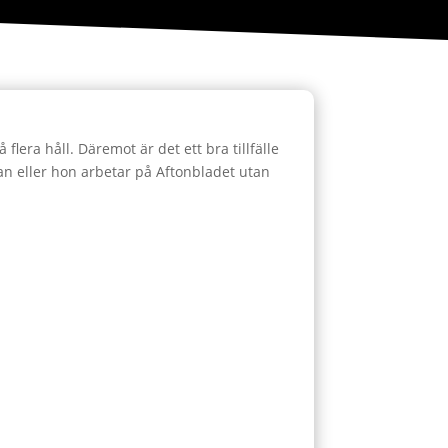
 flera håll. Däremot är det ett bra tillfälle
an eller hon arbetar på Aftonbladet utan