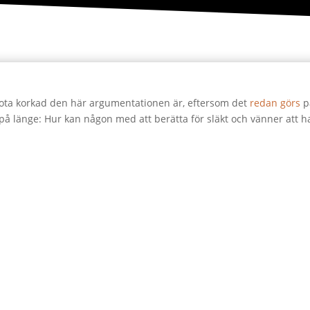
bota korkad den här argumentationen är, eftersom det
redan
görs
på
 på länge: Hur kan någon med att berätta för släkt och vänner att h