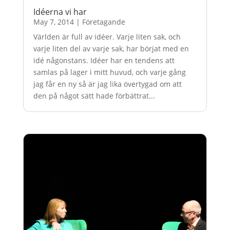
Idéerna vi har
May 7, 2014
|
Företagande
Världen är full av idéer. Varje liten sak, och
varje liten del av varje sak, har börjat med en
idé någonstans. Idéer har en tendens att
samlas på lager i mitt huvud, och varje gång
jag får en ny så är jag lika övertygad om att
den på något sätt hade förbättrat...