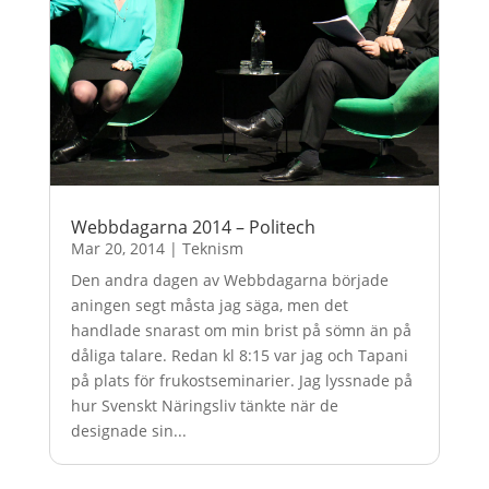
Webbdagarna 2014 – Politech
Mar 20, 2014
|
Teknism
Den andra dagen av Webbdagarna började
aningen segt måsta jag säga, men det
handlade snarast om min brist på sömn än på
dåliga talare. Redan kl 8:15 var jag och Tapani
på plats för frukostseminarier. Jag lyssnade på
hur Svenskt Näringsliv tänkte när de
designade sin...