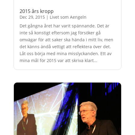
2015 års kropp
Dec 29, 2015
|
Livet som Aengeln
Det gångna året har varit spännande. Det är
inte så konstigt eftersom jag försöker gå
omvägar för att saker ska hända i mitt liv, men
det känns ändå vettigt att reflektera över det.
Låt oss börja med mina misslyckanden. Ett av
mina mål för 2015 var att skriva klart...