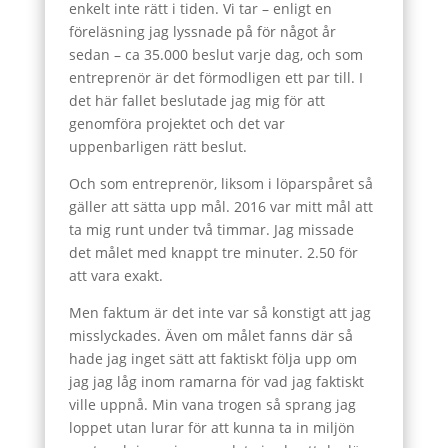
enkelt inte rätt i tiden. Vi tar – enligt en
föreläsning jag lyssnade på för något år
sedan – ca 35.000 beslut varje dag, och som
entreprenör är det förmodligen ett par till. I
det här fallet beslutade jag mig för att
genomföra projektet och det var
uppenbarligen rätt beslut.
Och som entreprenör, liksom i löparspåret så
gäller att sätta upp mål. 2016 var mitt mål att
ta mig runt under två timmar. Jag missade
det målet med knappt tre minuter. 2.50 för
att vara exakt.
Men faktum är det inte var så konstigt att jag
misslyckades. Även om målet fanns där så
hade jag inget sätt att faktiskt följa upp om
jag jag låg inom ramarna för vad jag faktiskt
ville uppnå. Min vana trogen så sprang jag
loppet utan lurar för att kunna ta in miljön