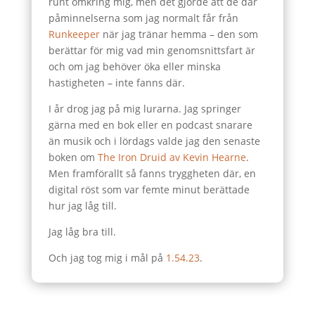
runt omkring mig, men det gjorde att de där
påminnelserna som jag normalt får från
Runkeeper
när jag tränar hemma – den som
berättar för mig vad min genomsnittsfart är
och om jag behöver öka eller minska
hastigheten – inte fanns där.
I år drog jag på mig lurarna. Jag springer
gärna med en bok eller en podcast snarare
än musik och i lördags valde jag den senaste
boken om
The Iron Druid av Kevin Hearne
.
Men framförallt så fanns tryggheten där, en
digital röst som var femte minut berättade
hur jag låg till.
Jag låg bra till.
Och jag tog mig i mål på
1.54.23
.