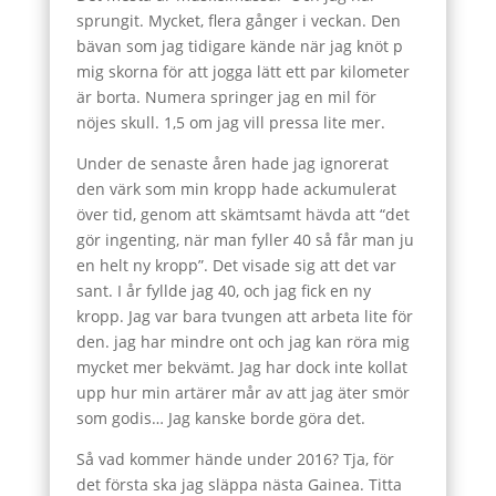
sprungit. Mycket, flera gånger i veckan. Den
bävan som jag tidigare kände när jag knöt p
mig skorna för att jogga lätt ett par kilometer
är borta. Numera springer jag en mil för
nöjes skull. 1,5 om jag vill pressa lite mer.
Under de senaste åren hade jag ignorerat
den värk som min kropp hade ackumulerat
över tid, genom att skämtsamt hävda att “det
gör ingenting, när man fyller 40 så får man ju
en helt ny kropp”. Det visade sig att det var
sant. I år fyllde jag 40, och jag fick en ny
kropp. Jag var bara tvungen att arbeta lite för
den. jag har mindre ont och jag kan röra mig
mycket mer bekvämt. Jag har dock inte kollat
upp hur min artärer mår av att jag äter smör
som godis… Jag kanske borde göra det.
Så vad kommer hände under 2016? Tja, för
det första ska jag släppa nästa Gainea. Titta