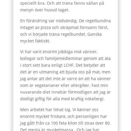
speciellt bra. Och att träna fanns sällan på
menyn över huvud taget.
En förändring var nödvändig. De regelbundna
intaget av pizza och skräpmat försvann först,
och vi började träna regelbundet. Ganska
mycket faktiskt.
Vi har varit enormt jobbiga mot vänner,
kollegor och familjemedlemmar genom att äta
i stort sett bara enligt LCHF. Det betyder att
det är en utmaning att bjuda oss på mat, men
jag antar att det inte är värre än att ha vänner
som är vegetarianer eller allergiker. Fast min
nuvarande diet innebär förmodligen att jag är
dödligt giftig för alla med kraftig nötallergi.
Men arbetet har lönat sig. Vi känner oss
enormt mycket friskare, och personligen har
jag gått från ca 100 feta kilon till strax över 80.
Det mesta är muskelmassa. Och jag har