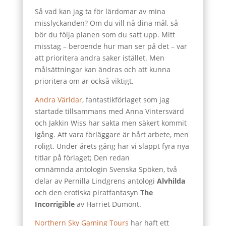
Så vad kan jag ta för lärdomar av mina
misslyckanden? Om du vill nå dina mål, så
bör du följa planen som du satt upp. Mitt
misstag – beroende hur man ser på det – var
att prioritera andra saker istället. Men
målsättningar kan ändras och att kunna
prioritera om är också viktigt.
Andra Världar
, fantastikförlaget som jag
startade tillsammans med Anna Vintersvärd
och Jakkin Wiss har sakta men säkert kommit
igång. Att vara förläggare är hårt arbete, men
roligt. Under årets gång har vi släppt fyra nya
titlar på förlaget; Den redan
omnämnda antologin Svenska Spöken, två
delar av Pernilla Lindgrens antologi
Alvhilda
och den erotiska piratfantasyn
The
Incorrigible
av Harriet Dumont.
Northern Sky Gaming Tours
har haft ett