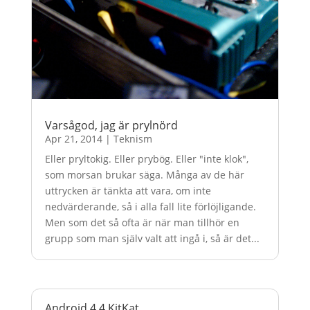
Varsågod, jag är prylnörd
Apr 21, 2014
|
Teknism
Eller pryltokig. Eller prybög. Eller "inte klok",
som morsan brukar säga. Många av de här
uttrycken är tänkta att vara, om inte
nedvärderande, så i alla fall lite förlöjligande.
Men som det så ofta är när man tillhör en
grupp som man själv valt att ingå i, så är det...
Android 4.4 KitKat