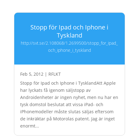
Stopp för Ipad och Iphone i
Tyskland
http://svt.se/2.108068/1.2699500/stopp_for_ipad_
och_iphone_i_tyskland
Feb 5, 2012
|
RFLKT
Stopp för Ipad och Iphone i TysklandAtt Apple
har lyckats få igenom säljstopp av
Androidenheter är ingen nyhet, men nu har en
tysk domstol beslutat att vissa iPad- och
iPhonemodeller måste slutas säljas eftersom
de inkräktar på Motorolas patent. Jag är inget
enormt...