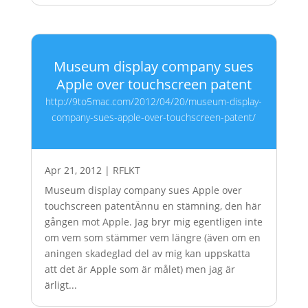
Museum display company sues
Apple over touchscreen patent
http://9to5mac.com/2012/04/20/museum-display-
company-sues-apple-over-touchscreen-patent/
Apr 21, 2012
|
RFLKT
Museum display company sues Apple over
touchscreen patentÄnnu en stämning, den här
gången mot Apple. Jag bryr mig egentligen inte
om vem som stämmer vem längre (även om en
aningen skadeglad del av mig kan uppskatta
att det är Apple som är målet) men jag är
ärligt...