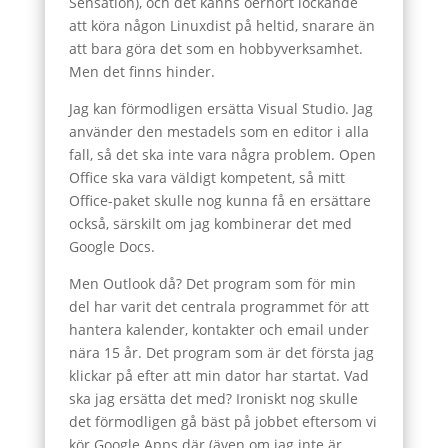
Sensation), och det känns oerhört lockande
att köra någon Linuxdist på heltid, snarare än
att bara göra det som en hobbyverksamhet.
Men det finns hinder.
Jag kan förmodligen ersätta Visual Studio. Jag
använder den mestadels som en editor i alla
fall, så det ska inte vara några problem. Open
Office ska vara väldigt kompetent, så mitt
Office-paket skulle nog kunna få en ersättare
också, särskilt om jag kombinerar det med
Google Docs.
Men Outlook då? Det program som för min
del har varit det centrala programmet för att
hantera kalender, kontakter och email under
nära 15 år. Det program som är det första jag
klickar på efter att min dator har startat. Vad
ska jag ersätta det med? Ironiskt nog skulle
det förmodligen gå bäst på jobbet eftersom vi
kör Google Apps där (även om jag inte är