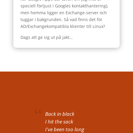
speciell förtjust i Googles kontakthantering),
men hemma ligger en Exchange-server och
tuggar i bakgrunden. Så vad finns det för
AD/Exchangekompatibla klienter till Linux?
Dags att ge sig ut på jakt…
Back in black
I hit the sack
I've been too long