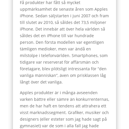
Få produkter har fått så mycket
uppmärksamhet de senaste åren som Apples
iPhone. Sedan säljstarten i juni 2007 och fram
till slutet av 2010, så såldes det 73,5 miljoner
iPhone. Det innebär att över hela världen så
såldes det en iPhone till var hundrade
person. Den första modellen var egentligen
tämligen medioker, men var ändå en
milstolpe i telefonvärlden. Smartphones, som
tidigare var reserverat för affärsmän och
företagare, blev plötsligt intressanta för “den
vanliga människan”, även om prisklassen låg
långt över det vanliga.
Apples produkter är i många avseenden
varken bättre eller sämre än konkurrenternas,
men de har haft en tendens att attrahera ett
visst marknadssegment. Grafiker, musiker och
designers (eller esteter som jag hade sagt på
gymnasiet) var de som i alla fall jag hade