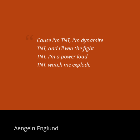
Cause I'm TNT, I'm dynamite
TNT, and I’ll win the fight
TNT, I’m a power load
TNT, watch me explode
Aengeln Englund