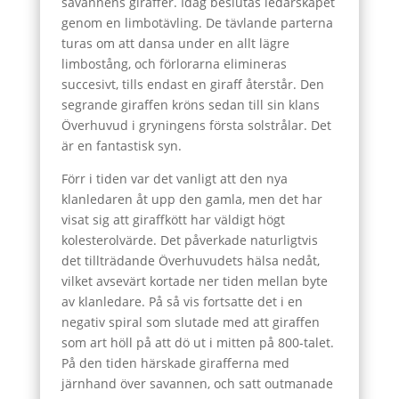
savannens giraffer. Idag beslutas ledarskapet
genom en limbotävling. De tävlande parterna
turas om att dansa under en allt lägre
limbostång, och förlorarna elimineras
succesivt, tills endast en giraff återstår. Den
segrande giraffen kröns sedan till sin klans
Överhuvud i gryningens första solstrålar. Det
är en fantastisk syn.
Förr i tiden var det vanligt att den nya
klanledaren åt upp den gamla, men det har
visat sig att giraffkött har väldigt högt
kolesterolvärde. Det påverkade naturligtvis
det tillträdande Överhuvudets hälsa nedåt,
vilket avsevärt kortade ner tiden mellan byte
av klanledare. På så vis fortsatte det i en
negativ spiral som slutade med att giraffen
som art höll på att dö ut i mitten på 800-talet.
På den tiden härskade girafferna med
järnhand över savannen, och satt outmanade