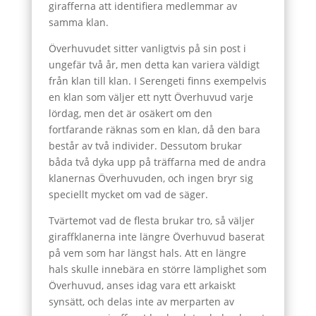
girafferna att identifiera medlemmar av
samma klan.
Överhuvudet sitter vanligtvis på sin post i
ungefär två år, men detta kan variera väldigt
från klan till klan. I Serengeti finns exempelvis
en klan som väljer ett nytt Överhuvud varje
lördag, men det är osäkert om den
fortfarande räknas som en klan, då den bara
består av två individer. Dessutom brukar
båda två dyka upp på träffarna med de andra
klanernas Överhuvuden, och ingen bryr sig
speciellt mycket om vad de säger.
Tvärtemot vad de flesta brukar tro, så väljer
giraffklanerna inte längre Överhuvud baserat
på vem som har längst hals. Att en längre
hals skulle innebära en större lämplighet som
Överhuvud, anses idag vara ett arkaiskt
synsätt, och delas inte av merparten av