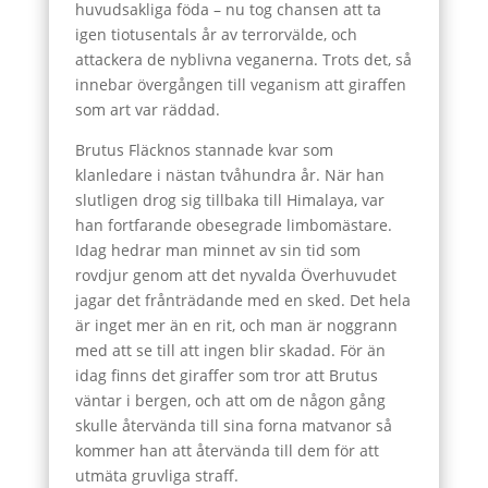
huvudsakliga föda – nu tog chansen att ta
igen tiotusentals år av terrorvälde, och
attackera de nyblivna veganerna. Trots det, så
innebar övergången till veganism att giraffen
som art var räddad.
Brutus Fläcknos stannade kvar som
klanledare i nästan tvåhundra år. När han
slutligen drog sig tillbaka till Himalaya, var
han fortfarande obesegrade limbomästare.
Idag hedrar man minnet av sin tid som
rovdjur genom att det nyvalda Överhuvudet
jagar det frånträdande med en sked. Det hela
är inget mer än en rit, och man är noggrann
med att se till att ingen blir skadad. För än
idag finns det giraffer som tror att Brutus
väntar i bergen, och att om de någon gång
skulle återvända till sina forna matvanor så
kommer han att återvända till dem för att
utmäta gruvliga straff.