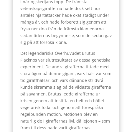
i näringskedjans topp. De främsta
vetenskapsgirafferna hade dock sett hur
antalet hjärtattacker hade ökat stadigt under
många år, och hade förberett sig genom att
frysa ner dna från de främsta klanledarna
sedan tidernas begynnelse, som de sedan gav
sig på att försöka klona.
Det legendariska Överhuvudet Brutus
Fläcknos var slutresultatet av dessa genetiska
experiment. De andra girafferna tittade med
stora ögon på denne gigant, vars hals var som
tio giraffhalsar, och vars dånande stridvrål
kunde skrämma slag på de vildaste girafferna
på savannen. Brutus ledde girafferna ur
krisen genom att instifta en helt och hållet
vegetarisk föda, och genom att förespråka
regelbunden motion. Motionen blev en
naturlig de i giraffernas livl, då lejonen – som
fram till dess hade varit giraffernas