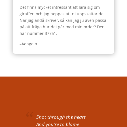
Det finns mycket intressant att lära sig om
giraffer, och jag hoppas att ni uppskattar det.
När jag ändå skriver, så kan jag ju även passa
på att fråga hur det går med min order? Den
har nummer 37751.
–Aengeln
Shot through the heart
And you're to blame