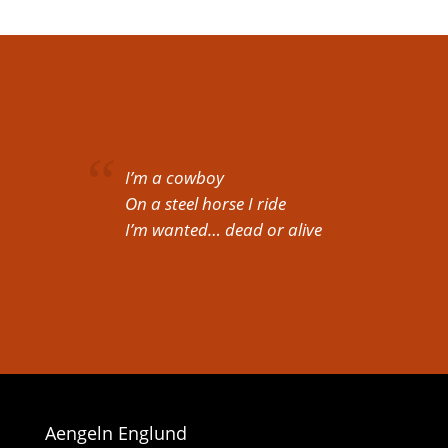
I’m a cowboy
On a steel horse I ride
I’m wanted… dead or alive
Aengeln Englund