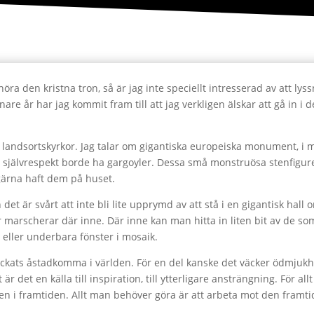
lhöra den kristna tron, så är jag inte speciellt intresserad av att l
nare år har jag kommit fram till att jag verkligen älskar att gå in i
 landsortskyrkor. Jag talar om gigantiska europeiska monument, i
ed självrespekt borde ha gargoyler. Dessa små monstruösa stenfig
gärna haft dem på huset.
et är svårt att inte bli lite upprymd av att stå i en gigantisk hall
ter marscherar där inne. Där inne kan man hitta in liten bit av de 
 eller underbara fönster i mosaik.
yckats åstadkomma i världen. För en del kanske det väcker ödmjukhet
 det en källa till inspiration, till ytterligare ansträngning. För al
 en i framtiden. Allt man behöver göra är att arbeta mot den framti