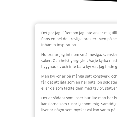
Det gör jag. Eftersom jag inte anser mig til
finns en hel del trevliga präster. Men på se
inhämta inspiration.
Nu pratar jag inte om små mesiga, svenska
saker. Och helst gargoyler. Varje kyrka m
byggnader, och inte bara kyrkor. Jag hade 
Men kyrkor är på många sätt konstverk, och d
får det att låta som en hel bataljon solda
eller de som täckte dem med tavlor, statyer
Det är sådant som inser hur lite man har l
känslorna som rusar igenom mig. Samtidigt är
livet är något som mycket väl kan vänta på