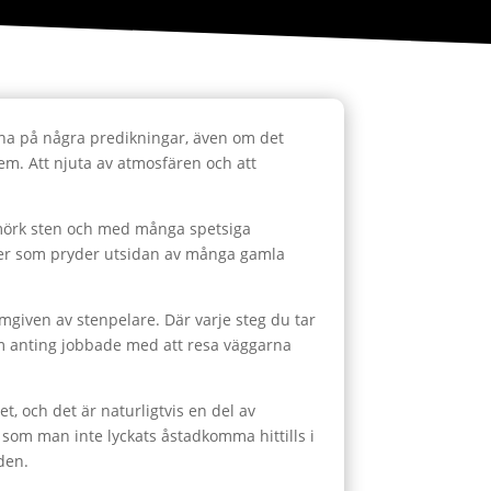
yssna på några predikningar, även om det
 dem. Att njuta av atmosfären och att
 mörk sten och med många spetsiga
urer som pryder utsidan av många gamla
 omgiven av stenpelare. Där varje steg du tar
som anting jobbade med att resa väggarna
, och det är naturligtvis en del av
lt som man inte lyckats åstadkomma hittills i
den.