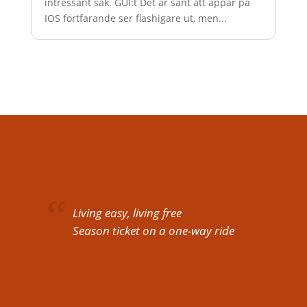
intressant sak. GUI:t Det är sant att appar på
IOS fortfarande ser flashigare ut, men...
Living easy, living free
Season ticket on a one-way ride