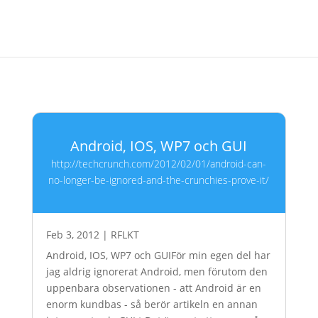
Android, IOS, WP7 och GUI
http://techcrunch.com/2012/02/01/android-can-
no-longer-be-ignored-and-the-crunchies-prove-it/
Feb 3, 2012
|
RFLKT
Android, IOS, WP7 och GUIFör min egen del har
jag aldrig ignorerat Android, men förutom den
uppenbara observationen - att Android är en
enorm kundbas - så berör artikeln en annan