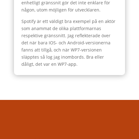
enhetligt gränssnit gör det inte enklare för
någon, utom möjligen för utvecklaren.
Spotify är ett väldigt bra exempel på en aktör
som anammat de olika plattformarnas
respektive gränssnitt. Jag reflekterade över
det när bara IOS- och Android-versionerna
fanns att tillgå, och när WP7-versionen
släpptes så log jag inombords. Bra eller
dåligt, det var en WP7-app.