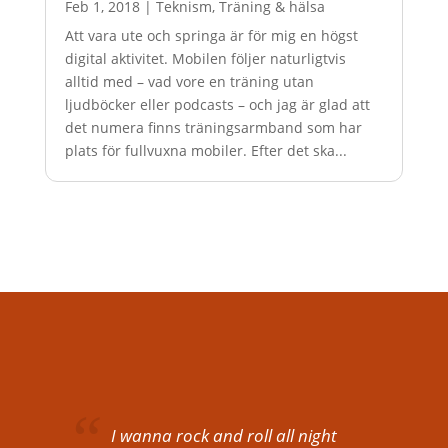
Feb 1, 2018
|
Teknism
,
Träning & hälsa
Att vara ute och springa är för mig en högst
digital aktivitet. Mobilen följer naturligtvis
alltid med – vad vore en träning utan
ljudböcker eller podcasts – och jag är glad att
det numera finns träningsarmband som har
plats för fullvuxna mobiler. Efter det ska...
I wanna rock and roll all night