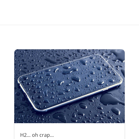
H2… oh crap…