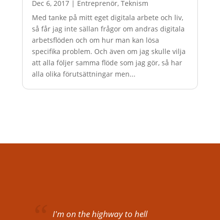
Dec 6, 2017
|
Entreprenör
,
Teknism
Med tanke på mitt eget digitala arbete och liv,
så får jag inte sällan frågor om andras digitala
arbetsflöden och om hur man kan lösa
specifika problem. Och även om jag skulle vilja
att alla följer samma flöde som jag gör, så har
alla olika förutsättningar men...
I'm on the highway to hell