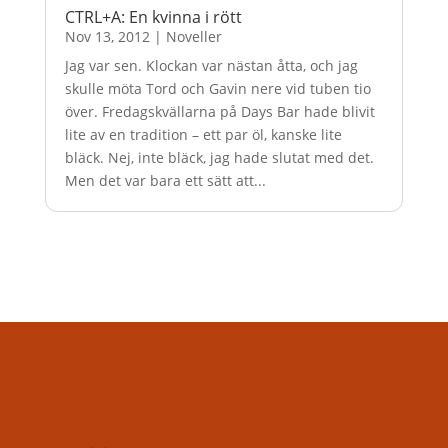
CTRL+A: En kvinna i rött
Nov 13, 2012
|
Noveller
Jag var sen. Klockan var nästan åtta, och jag
skulle möta Tord och Gavin nere vid tuben tio
över. Fredagskvällarna på Days Bar hade blivit
lite av en tradition – ett par öl, kanske lite
bläck. Nej, inte bläck, jag hade slutat med det.
Men det var bara ett sätt att...