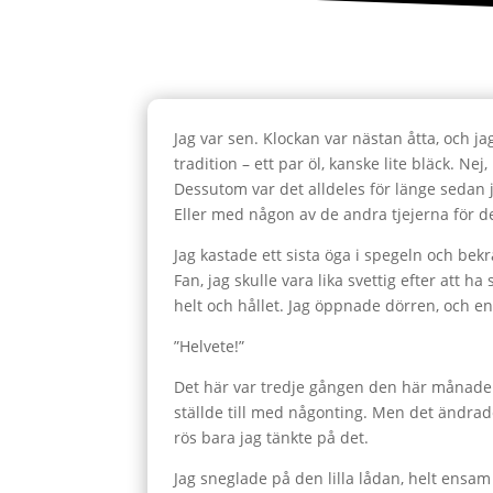
Jag var sen. Klockan var nästan åtta, och j
tradition – ett par öl, kanske lite bläck. N
Dessutom var det alldeles för länge sedan 
Eller med någon av de andra tjejerna för d
Jag kastade ett sista öga i spegeln och bek
Fan, jag skulle vara lika svettig efter att 
helt och hållet. Jag öppnade dörren, och en
”Helvete!”
Det här var tredje gången den här månaden. 
ställde till med någonting. Men det ändrad
rös bara jag tänkte på det.
Jag sneglade på den lilla lådan, helt ensam