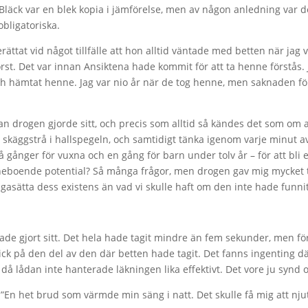
 Bläck var en blek kopia i jämförelse, men av någon anledning var 
obligatoriska.
rättat vid något tillfälle att hon alltid väntade med betten när jag va
örst. Det var innan Ansiktena hade kommit för att ta henne förstås. 
 hämtat henne. Jag var nio år när de tog henne, men saknaden förs
 drogen gjorde sitt, och precis som alltid så kändes det som om at
t skäggstrå i hallspegeln, och samtidigt tänka igenom varje minut 
två gånger för vuxna och en gång för barn under tolv år – för att bli
nneboende potential? Så många frågor, men drogen gav mig mycket t
rågasätta dess existens än vad vi skulle haft om den inte hade funni
ade gjort sitt. Det hela hade tagit mindre än fem sekunder, men fö
k på den del av den där betten hade tagit. Det fanns ingenting dä
d då lådan inte hanterade läkningen lika effektivt. Det vore ju synd 
. ”En het brud som värmde min säng i natt. Det skulle få mig att nju