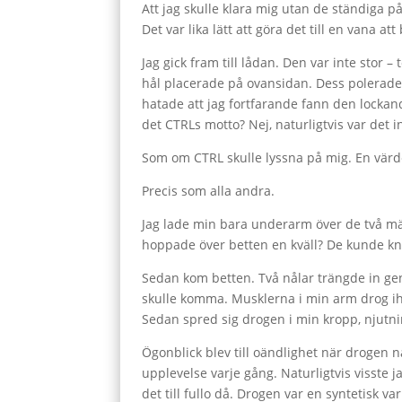
Att jag skulle klara mig utan de ständiga 
Det var lika lätt att göra det till en vana a
Jag gick fram till lådan. Den var inte stor
hål placerade på ovansidan. Dess polerade y
hatade att jag fortfarande fann den lockand
det CTRLs motto? Nej, naturligtvis var det i
Som om CTRL skulle lyssna på mig. En värde
Precis som alla andra.
Jag lade min bara underarm över de två märk
hoppade över betten en kväll? De kunde kna
Sedan kom betten. Två nålar trängde in ge
skulle komma. Musklerna i min arm drog iho
Sedan spred sig drogen i min kropp, njutni
Ögonblick blev till oändlighet när drogen 
upplevelse varje gång. Naturligtvis visste 
det till fullo då. Drogen var en syntetisk 