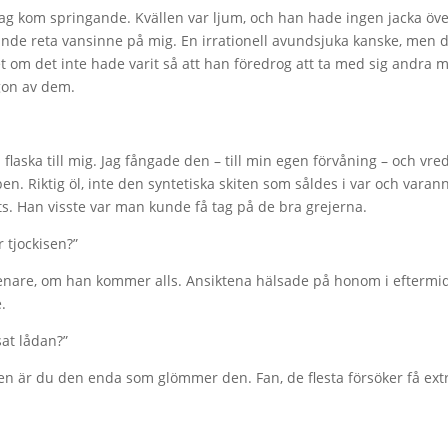
g kom springande. Kvällen var ljum, och han hade ingen jacka över 
nde reta vansinne på mig. En irrationell avundsjuka kanske, men de
 om det inte hade varit så att han föredrog att ta med sig andra 
gon av dem.
laska till mig. Jag fångade den – till min egen förvåning – och vred
en. Riktig öl, inte den syntetiska skiten som såldes i var och varan
ots. Han visste var man kunde få tag på de bra grejerna.
r tjockisen?”
enare, om han kommer alls. Ansiktena hälsade på honom i eftermidd
.
sat lådan?”
gen är du den enda som glömmer den. Fan, de flesta försöker få extra