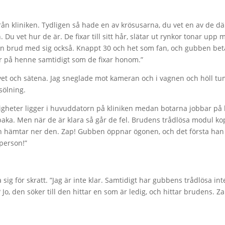
r från kliniken. Tydligen så hade en av krösusarna, du vet en av de d
 vet hur de är. De fixar till sitt hår, slätar ut rynkor tonar upp m
 en brud med sig också. Knappt 30 och het som fan, och gubben betala
bar på henne samtidigt som de fixar honom.”
golvet och sätena. Jag sneglade mot kameran och i vagnen och höll 
sölning.
rsonligheter ligger i huvuddatorn på kliniken medan botarna jobbar 
baka. Men när de är klara så går de fel. Brudens trådlösa modul kop
h hämtar ner den. Zap! Gubben öppnar ögonen, och det första han se
 person!”
 sig för skratt. ”Jag är inte klar. Samtidigt har gubbens trådlösa i
o, den söker till den hittar en som är ledig, och hittar brudens. Za