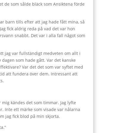
det de som sålde bläck som Ansiktena förde
r barn tills efter att jag hade fått mina, så
Jag fick aldrig reda på vad det var hon
vann snabbt. Det var i alla fall något som
t jag var fullständigt medveten om allt i
av dagen som hade gått. Var det kanske
 effektivare? Var det det som var syftet med
id att fundera över dem. Intressant att
ts.
r mig kändes det som timmar. Jag lyfte
r. Inte ett märke som visade var nålarna
om jag fick blod på min skjorta.
ta.”