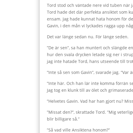
Tord stod och väntade nere vid tuben när ja
Tord hade det där perfekta ansiktet som ku
ensam. Jag hade kunnat hata honom för det
Gavin, i den mån vi lyckades ragga upp nå
Det var länge sedan nu. För länge seden.
”De är sen”, sa han muntert och slängde en f
hur den svala drycken letade sig ner i strup
jag inte hatade Tord, hans utseende till tr
”Inte så sen som Gavin”, svarade jag. ”Var ä
”Inte här. Och han lär inte komma förrän s
Jag tog en klunk till av ölet och grimaserade
”Helvetes Gavin. Vad har han gjort nu? Mis
”Missat den?”, skrattade Tord. ”Mig veterli
blir billigare så.”
”Så vad ville Ansiktena honom?”