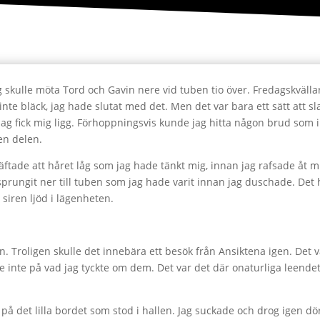
ag skulle möta Tord och Gavin nere vid tuben tio över. Fredagskvälla
ej, inte bläck, jag hade slutat med det. Men det var bara ett sätt att
jag fick mig ligg. Förhoppningsvis kunde jag hitta någon brud som
en delen.
räftade att håret låg som jag hade tänkt mig, innan jag rafsade åt 
ha sprungit ner till tuben som jag hade varit innan jag duschade. Det
 siren ljöd i lägenheten.
Troligen skulle det innebära ett besök från Ansiktena igen. Det var 
e inte på vad jag tyckte om dem. Det var det där onaturliga leend
 på det lilla bordet som stod i hallen. Jag suckade och drog igen d