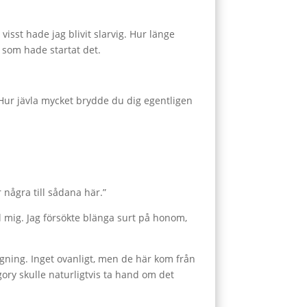
visst hade jag blivit slarvig. Hur länge
 som hade startat det.
 Hur jävla mycket brydde du dig egentligen
r några till sådana här.”
ll mig. Jag försökte blänga surt på honom,
gning. Inget ovanligt, men de här kom från
gory skulle naturligtvis ta hand om det