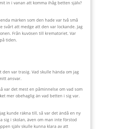
mit in i vanan att komma ihåg betten själv?
h de enda märken som den hade var två små
te svårt att medge att den var lockande. Jag
ionen. Från kuvösen till krematoriet. Var
 på tiden.
t den var trasig. Vad skulle hända om jag
mitt ansvar.
r så var det mest en påminnelse om vad som
et mer obehaglig än vad betten i sig var.
ag kunde räkna till, så var det ändå en ny
ra sig i skolan, även om man inte förstod
oppen själv skulle kunna klara av att