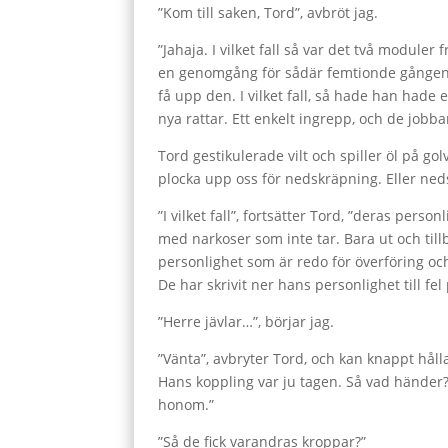
”Kom till saken, Tord”, avbröt jag.
”Jahaja. I vilket fall så var det två module
en genomgång för sådär femtionde gången. Du
få upp den. I vilket fall, så hade han hade
nya rattar. Ett enkelt ingrepp, och de job
Tord gestikulerade vilt och spiller öl på 
plocka upp oss för nedskräpning. Eller ned
”I vilket fall”, fortsätter Tord, ”deras pe
med narkoser som inte tar. Bara ut och till
personlighet som är redo för överföring oc
De har skrivit ner hans personlighet till fel
”Herre jävlar…”, börjar jag.
”Vänta”, avbryter Tord, och kan knappt hålla
Hans koppling var ju tagen. Så vad händer? J
honom.”
”Så de fick varandras kroppar?”