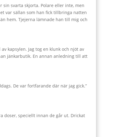
sin svarta skjorta. Polare eller inte, men
t var sällan som han fick tillbringa natten
män hem. Tjejerna lämnade han till mig och
 av kapsylen. Jag tog en klunk och njöt av
nan jänkarbutik. En annan anledning till att
ags. De var fortfarande där när jag gick.”
 doser, speciellt innan de går ut. Drickat