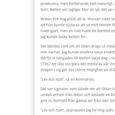
producera, men fortfarande helt naturligt.
bort. Betten var lagliga. Mer än så; det var 
Betten fick mig alltid att le. Morsan hade be
att hon kunde njuta av att se mitt leende f
hade gjort, men en natt hade de kommit och
jag kunde tacka betten för.
Det kändes som om att tiden drogs ut medan
min närhet. Jag kunde studera varje enskil
därför vi tvingades till betten varje dag – 
CTRL? Att låta oss göra det mesta av vår i
drogen i sig ger oss större möjlighet att if
”Lev och njut”, sa en kvinnoröst.
Det var signalen som talade om att lådan h
undan armen från lådan och kastade en blic
gick in, bortsett från gamla ärr från den ti
”Lev och njut”, upprepade jag för mig själv