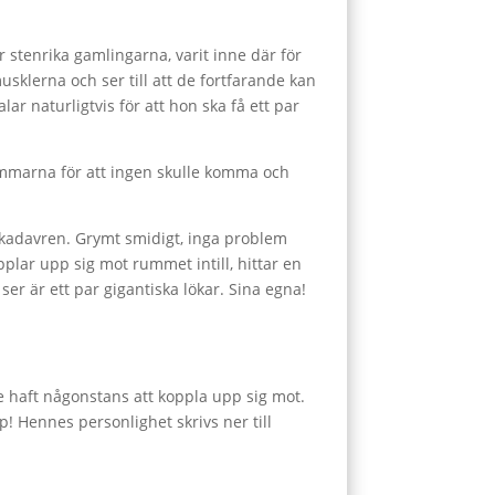
är stenrika gamlingarna, varit inne där för
usklerna och ser till att de fortfarande kan
r naturligtvis för att hon ska få ett par
tummarna för att ingen skulle komma och
på kadavren. Grymt smidigt, inga problem
plar upp sig mot rummet intill, hittar en
r är ett par gigantiska lökar. Sina egna!
nte haft någonstans att koppla upp sig mot.
p! Hennes personlighet skrivs ner till