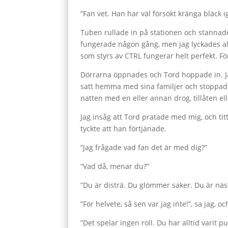
”Fan vet. Han har väl försökt kränga bläck
Tuben rullade in på stationen och stannade
fungerade någon gång, men jag lyckades ald
som styrs av CTRL fungerar helt perfekt. 
Dörrarna öppnades och Tord hoppade in. Jag
satt hemma med sina familjer och stoppade i
natten med en eller annan drog, tillåten elle
Jag insåg att Tord pratade med mig, och t
tyckte att han förtjänade.
”Jag frågade vad fan det är med dig?”
”Vad då, menar du?”
”Du är disträ. Du glömmer saker. Du är näst
”För helvete, så sen var jag inte!”, sa jag, o
”Det spelar ingen roll. Du har alltid varit