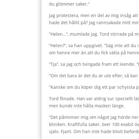
du glömmer saker.”
Jag protestera, men en del av mig insåg att 
hade det hållit på? Jag rannsakade mitt mi
”Helen…”, mumlade jag. Tord stirrade på mi
”Helen?”, sa han uppgivet. ”Säg inte att du
om henne mer än att du fick sätta på henn
”Tja”, sa jag och tvingade fram ett leende. 
”Om det bara är det du är ute efter, så kan 
”Kanske om du köper dig ett par schyssta patt
Tord flinade. Han var aldrig sur speciellt l
men kunde inte hålla masken länge.
”Det påminner mig om något jag hörde ner p
kliniken. Kraftfulla saker, över 100 exabit
själv. Fjant. Om han inte hade blivit befor