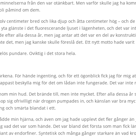
påminnelserna från den var otänkbart. Men varför skulle jag ha kom
tt bli påmind om dem.
 – tolv centimeter bred och lika djup och åtta centimeter hög – oc
ta glänste i det fluorescerande ljuset i lägenheten, och det var in
e efter alla dessa år, men jag antar att det var en del av konstrukt
nte det, men jag kanske skulle föreslå det. Ett nytt motto hade varit
lös pundare. Oviktig i det stora hela.
ena. För hände ingenting, och för ett ögonblick fick jag för mig at
ppast beskylla mig för det om lådan inte fungerade. Det var inte 
nom min hud. Det brände till, men inte mycket. Efter alla dessa å
p sig ofrivilligt när drogen pumpades in, och känslan var bra myck
ng och smärta blandat i ett.
nådde min hjärna, och även om jag hade upplevt det fler gånger än j
jag vad det var som hände. Det var bland det första som man fick lä
variant av endorfiner. Syntetisk och många gånger starkare än vad kr