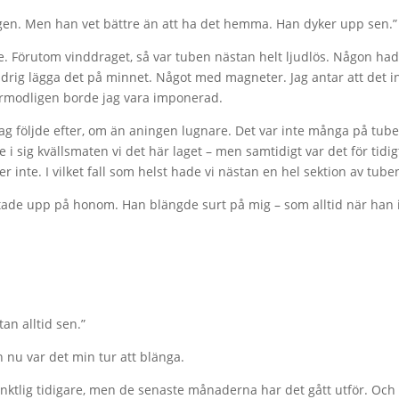
 igen. Men han vet bättre än att ha det hemma. Han dyker upp sen.”
. Förutom vinddraget, så var tuben nästan helt ljudlös. Någon hade
rig lägga det på minnet. Något med magneter. Jag antar att det int
Förmodligen borde jag vara imponerad.
 följde efter, om än aningen lugnare. Det var inte många på tuben
 sig kvällsmaten vi det här laget – men samtidigt var det för tidig
r inte. I vilket fall som helst hade vi nästan en hel sektion av tuben
ittade upp på honom. Han blängde surt på mig – som alltid när ha
an alltid sen.”
ch nu var det min tur att blänga.
 punktlig tidigare, men de senaste månaderna har det gått utför. Oc