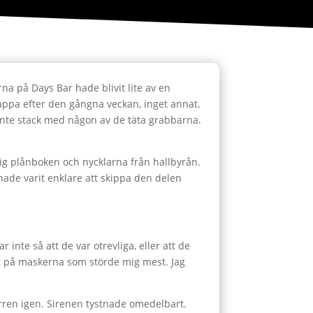
rna på Days Bar hade blivit lite av en
 slappa efter den gångna veckan, inget annat.
 inte stack med någon av de täta grabbarna.
mig plånboken och nycklarna från hallbyrån.
 hade varit enklare att skippa den delen
inte så att de var otrevliga, eller att de
et på maskerna som störde mig mest. Jag
örren igen. Sirenen tystnade omedelbart.