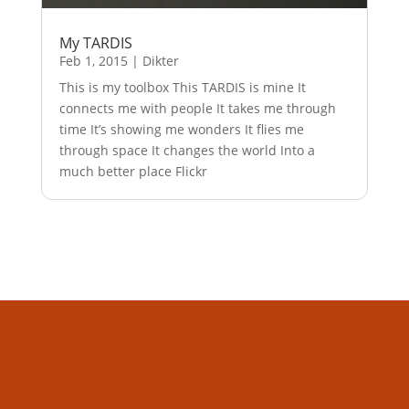
My TARDIS
Feb 1, 2015
|
Dikter
This is my toolbox This TARDIS is mine It
connects me with people It takes me through
time It’s showing me wonders It flies me
through space It changes the world Into a
much better place Flickr