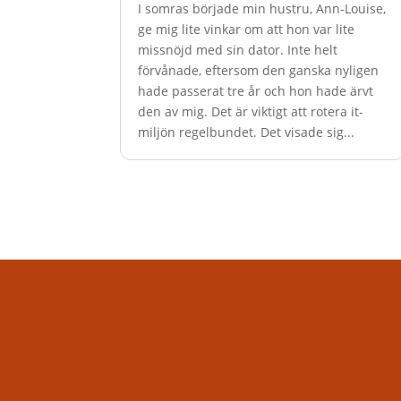
I somras började min hustru, Ann-Louise,
ge mig lite vinkar om att hon var lite
missnöjd med sin dator. Inte helt
förvånade, eftersom den ganska nyligen
hade passerat tre år och hon hade ärvt
den av mig. Det är viktigt att rotera it-
miljön regelbundet. Det visade sig...