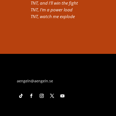
TNT, and I’ll win the fight
TNT, I’m a power load
TNT, watch me explode
aengeln@aengeln.se