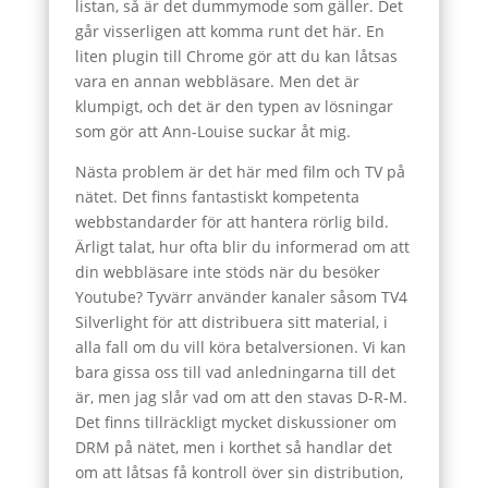
listan, så är det dummymode som gäller. Det
går visserligen att komma runt det här. En
liten plugin till Chrome gör att du kan låtsas
vara en annan webbläsare. Men det är
klumpigt, och det är den typen av lösningar
som gör att Ann-Louise suckar åt mig.
Nästa problem är det här med film och TV på
nätet. Det finns fantastiskt kompetenta
webbstandarder för att hantera rörlig bild.
Ärligt talat, hur ofta blir du informerad om att
din webbläsare inte stöds när du besöker
Youtube? Tyvärr använder kanaler såsom TV4
Silverlight för att distribuera sitt material, i
alla fall om du vill köra betalversionen. Vi kan
bara gissa oss till vad anledningarna till det
är, men jag slår vad om att den stavas D-R-M.
Det finns tillräckligt mycket diskussioner om
DRM på nätet, men i korthet så handlar det
om att låtsas få kontroll över sin distribution,