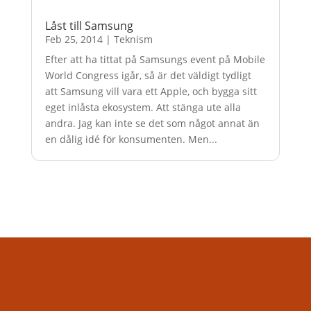
Låst till Samsung
Feb 25, 2014
|
Teknism
Efter att ha tittat på Samsungs event på Mobile
World Congress igår, så är det väldigt tydligt
att Samsung vill vara ett Apple, och bygga sitt
eget inlåsta ekosystem. Att stänga ute alla
andra. Jag kan inte se det som något annat än
en dålig idé för konsumenten. Men...