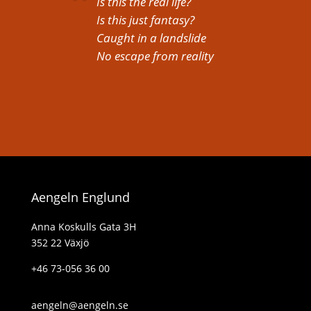
Is this the real life?
Is this just fantasy?
Caught in a landslide
No escape from reality
Aengeln Englund
Anna Koskulls Gata 3H
352 22 Växjö
+46 73-056 36 00
aengeln@aengeln.se