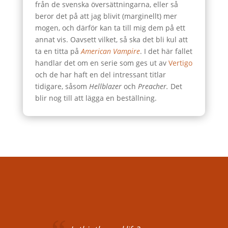
från de svenska översättningarna, eller så
beror det på att jag blivit (marginellt) mer
mogen, och därför kan ta till mig dem på ett
annat vis. Oavsett vilket, så ska det bli kul att
ta en titta på
American Vampire
. I det här fallet
handlar det om en serie som ges ut av
Vertigo
och de har haft en del intressant titlar
tidigare, såsom
Hellblazer
och
Preacher.
Det
blir nog till att lägga en beställning.