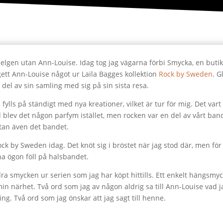
elgen utan Ann-Louise. Idag tog jag vägarna förbi Smycka, en butik 
ett Ann-Louise något ur Laila Bagges kollektion
Rock by Sweden
. G
 del av sin samling med sig på sin sista resa.
 fylls på ständigt med nya kreationer, vilket är tur för mig. Det vart
d blev det någon parfym istället, men rocken var en del av vårt ban
utan även det bandet.
 Rock by Sweden idag. Det knöt sig i bröstet när jag stod där, men f
a ögon föll på halsbandet.
dra smycken ur serien som jag har köpt hittills. Ett enkelt hängs
in närhet. Två ord som jag av någon aldrig sa till Ann-Louise vad 
ing. Två ord som jag önskar att jag sagt till henne.