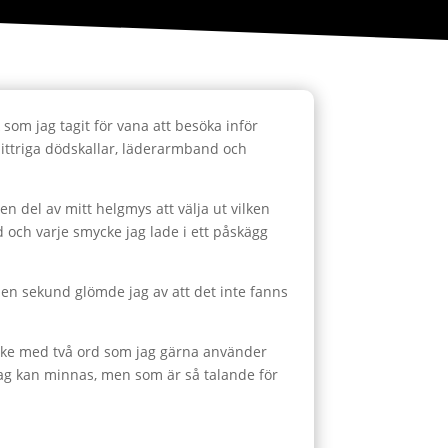
som jag tagit för vana att besöka inför
littriga dödskallar, läderarmband och
 en del av mitt helgmys att välja ut vilken
d och varje smycke jag lade i ett påskägg
ör en sekund glömde jag av att det inte fanns
mycke med två ord som jag gärna använder
jag kan minnas, men som är så talande för