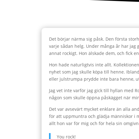
Det börjar närma sig påsk. Den första storh
varje sådan helg. Under många år har jag g
annat rockigt. Hon älskade dem, och fick en
Hon hade naturligtvis inte allt. Kollektionen
nyhet som jag skulle köpa till henne. Iblan
eller julstrumpa prydde inte bara henne, 
Jag vet inte varför jag gick till hyllan med
någon som skulle öppna påskägget när min
Det var avsevärt mycket enklare än alla an
för att uppmuntra och glädja människor i m
allt hon var för mig och för hela sin omgivn
You rock!