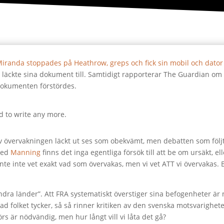
iranda stoppades på Heathrow, greps och fick sin mobil och dator
ckte sina dokument till. Samtidigt rapporterar The Guardian om 
dokumenten förstördes.
d to write any more.
v övervakningen läckt ut ses som obekvämt, men debatten som följ
 med
Manning
finns det inga egentliga försök till att be om ursäkt, e
inte inte vet exakt vad som övervakas, men vi vet ATT vi övervakas.
 “andra länder”. Att FRA systematiskt överstiger sina befogenheter ä
d folket tycker, så så rinner kritiken av den svenska motsvarighe
 är nödvändig, men hur långt vill vi låta det gå?