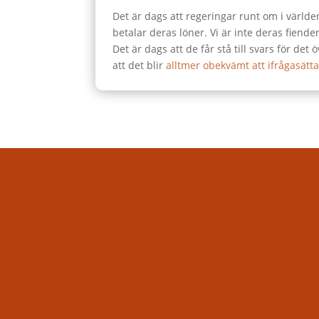
Det är dags att regeringar runt om i världen
betalar deras löner. Vi är inte deras fiend
Det är dags att de får stå till svars för d
att det blir
alltmer obekvämt att ifrågasätt