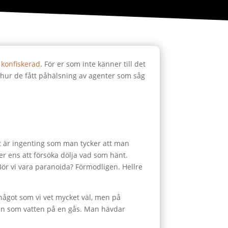
 konfiskerad
. För er som inte känner till det
hur de fått påhälsning av agenter som såg
t är ingenting som man tycker att man
ller ens att försöka dölja vad som hänt.
 Bör vi vara paranoida? Förmodligen. Hellre
r något som vi vet mycket väl, men på
ten som vatten på en gås. Man hävdar