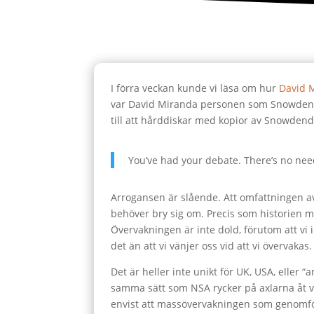
I förra veckan kunde vi läsa om hur
David M
var David Miranda personen som Snowden lä
till att hårddiskar med kopior av Snowden
You’ve had your debate. There’s no nee
Arrogansen är slående. Att omfattningen a
behöver bry sig om. Precis som historien
Övervakningen är inte dold, förutom att vi 
det än att vi vänjer oss vid att vi övervakas.
Det är heller inte unikt för UK, USA, eller
samma sätt som NSA rycker på axlarna åt va
envist att massövervakningen som genomförs