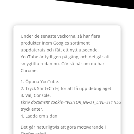
Under de senaste veckorna, så har flera
produkter inom Googles sortiment
uppdaterats och fått ett nytt utseende.
YouTube är tydligen på gång, och det går att
smygtitta redan nu. Gör så här om du har
Chrome:
1. Öppna YouTube.
2. Tryck Shift+Ctrl+J för att få upp debugläget
3. Välj Console,
skriv
document.cookie=”VISITOR_INFO1_LIVE=ST1Ti53r4fU”;
tryck enter.
4. Ladda om sidan
Det går naturligtvis att göra motsvarande i
Firefox också.