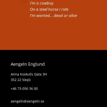
I’m a cowboy
On a steel horse I ride
I’m wanted… dead or alive
Aengeln Englund
Anna Koskulls Gata 3H
352 22 Växjö
+46 73-056 36 00
aengeln@aengeln.se