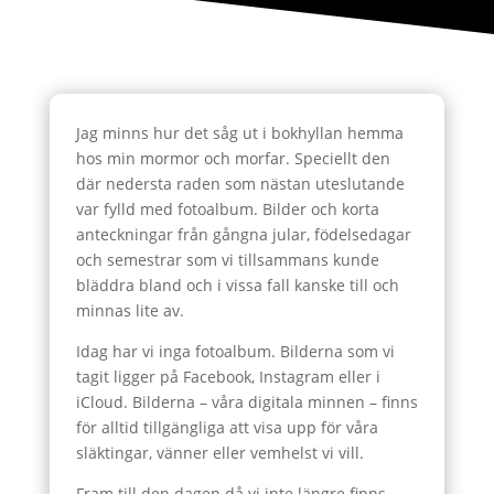
Jag minns hur det såg ut i bokhyllan hemma
hos min mormor och morfar. Speciellt den
där nedersta raden som nästan uteslutande
var fylld med fotoalbum. Bilder och korta
anteckningar från gångna jular, födelsedagar
och semestrar som vi tillsammans kunde
bläddra bland och i vissa fall kanske till och
minnas lite av.
Idag har vi inga fotoalbum. Bilderna som vi
tagit ligger på Facebook, Instagram eller i
iCloud. Bilderna – våra digitala minnen – finns
för alltid tillgängliga att visa upp för våra
släktingar, vänner eller vemhelst vi vill.
Fram till den dagen då vi inte längre finns