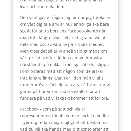
kvar och kan dela dem.
Den vanligaste frågan jag får när jag föreläser
om vårt digitala arv, är hur anhöriga ska bära
sig åt för att ta bort ens Facebook-konto när
man inte längre lever. Vi är idag vana vid att
dela med oss av våra liv på sociala medier.
Men trots det så är vi ändå väldigt måna om
vårt privatliv efter döden och om hur våra
närstående på enklast möjliga sätt ska slippa
konfronteras med att någon som de älskar
inte längre finns kvar. För i den mån vi alls
funderar över vårt digitala arv, så fokuserar vi
gärna på hur vi kan radera istället för att
fundera på vad vi faktiskt kommer att förlora.
Facebook – som på sätt och vis är
representanten för allt som är sociala medier
– ger dig redan idag möjlighet att bestämma
vad du vill ska hända med ditt konto efter att