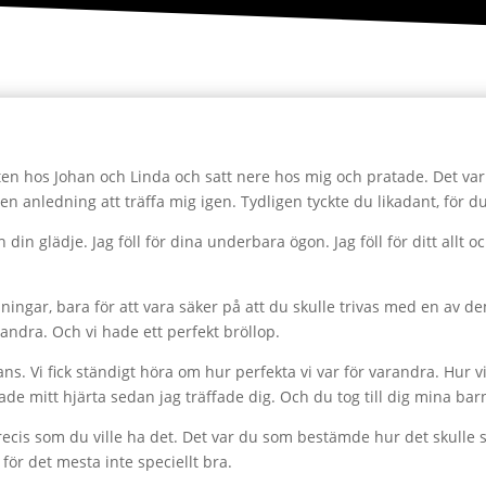
ten hos Johan och Linda och satt nere hos mig och pratade. Det var s
de en anledning att träffa mig igen. Tydligen tyckte du likadant, för d
ch din glädje. Jag föll för dina underbara ögon. Jag föll för ditt allt 
ingar, bara för att vara säker på att du skulle trivas med en av dem, 
randra. Och vi hade ett perfekt bröllop.
mans. Vi fick ständigt höra om hur perfekta vi var för varandra. Hur
ade mitt hjärta sedan jag träffade dig. Och du tog till dig mina b
ecis som du ville ha det. Det var du som bestämde hur det skulle se
 för det mesta inte speciellt bra.