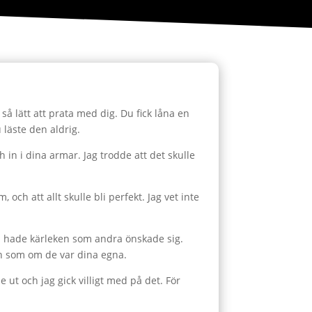
å lätt att prata med dig. Du fick låna en
u läste den aldrig.
och in i dina armar. Jag trodde att det skulle
och att allt skulle bli perfekt. Jag vet inte
 vi hade kärleken som andra önskade sig.
arn som om de var dina egna.
 ut och jag gick villigt med på det. För