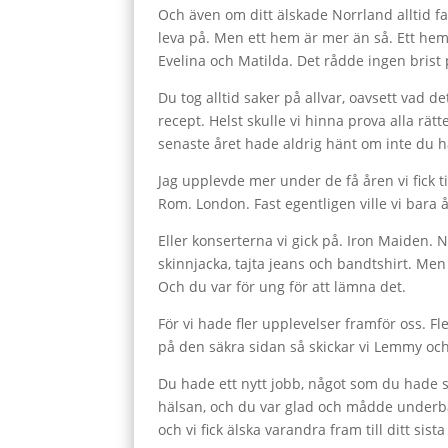
Och även om ditt älskade Norrland alltid fa
leva på. Men ett hem är mer än så. Ett hem 
Evelina och Matilda. Det rådde ingen brist 
Du tog alltid saker på allvar, oavsett vad
recept. Helst skulle vi hinna prova alla r
senaste året hade aldrig hänt om inte du ha
Jag upplevde mer under de få åren vi fick t
Rom. London. Fast egentligen ville vi bara å
Eller konserterna vi gick på. Iron Maiden.
skinnjacka, tajta jeans och bandtshirt. Men
Och du var för ung för att lämna det.
För vi hade fler upplevelser framför oss. Fl
på den säkra sidan så skickar vi Lemmy oc
Du hade ett nytt jobb, något som du hade se
hälsan, och du var glad och mådde underba
och vi fick älska varandra fram till ditt si