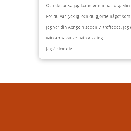
Och det är så jag kommer minnas dig. Min 
För du var lycklig, och du gjorde något som
Jag var din Aengeln sedan vi träffades. Jag
Min Ann-Louise. Min älskling.
Jag älskar dig!