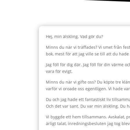
Hej, min älskling. Vad gör du?
Minns du när vi träffades? Vi smet från fes
bok, mest för att jag ville se till att du ha
Jag föll för dig där. Jag föll för din värme o
vara för evigt.
Minns du när vi gifte oss? Du köpte tre klänn
varför vi oroade oss egentligen. Vi hade va
Du och jag hade ett fantastiskt liv tillsam
Och det var sant. Du var min älskling. Du h
Vi byggde ett hem tillsammans. Avskalat, pr
ärligt talat, inredningsbesluten jag tog blev