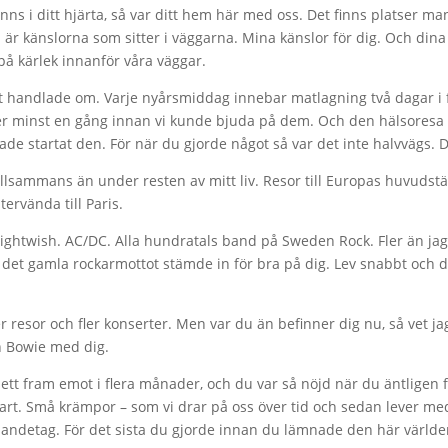
nns i ditt hjärta, så var ditt hem här med oss. Det finns platser m
är känslorna som sitter i väggarna. Mina känslor för dig. Och dina k
på kärlek innanför våra väggar.
 det handlade om. Varje nyårsmiddag innebar matlagning två dagar i
ätter minst en gång innan vi kunde bjuda på dem. Och den hälsores
de startat den. För när du gjorde något så var det inte halvvägs. De
illsammans än under resten av mitt liv. Resor till Europas huvudstäd
tervända till Paris.
 Nightwish. AC/DC. Alla hundratals band på Sweden Rock. Fler än ja
 det gamla rockarmottot stämde in för bra på dig. Lev snabbt och dö
er resor och fler konserter. Men var du än befinner dig nu, så vet ja
h Bowie med dig.
tt fram emot i flera månader, och du var så nöjd när du äntligen f
rt. Små krämpor – som vi drar på oss över tid och sedan lever med
sta andetag. För det sista du gjorde innan du lämnade den här världe