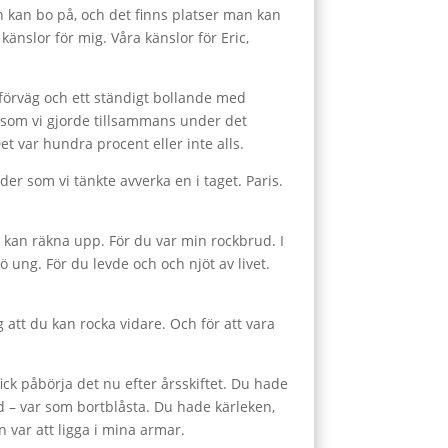
an kan bo på, och det finns platser man kan
änslor för mig. Våra känslor för Eric,
 förväg och ett ständigt bollande med
a som vi gjorde tillsammans under det
t var hundra procent eller inte alls.
er som vi tänkte avverka en i taget. Paris.
g kan räkna upp. För du var min rockbrud. I
 ung. För du levde och och njöt av livet.
g att du kan rocka vidare. Och för att vara
ick påbörja det nu efter årsskiftet. Du hade
 – var som bortblåsta. Du hade kärleken,
n var att ligga i mina armar.