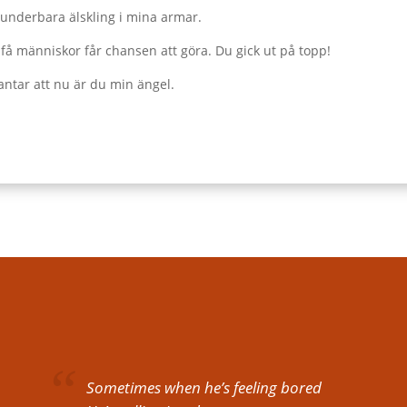
underbara älskling i mina armar.
 få människor får chansen att göra. Du gick ut på topp!
 antar att nu är du min ängel.
Sometimes when he’s feeling bored