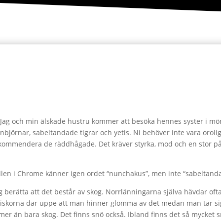
 Jag och min älskade hustru kommer att besöka hennes syster i mör
jörnar, sabeltandade tigrar och yetis. Ni behöver inte vara oroliga
rekommendera de räddhågade. Det kräver styrka, mod och en stor påk.
ollen i Chrome känner igen ordet “nunchakus”, men inte “sabeltandad
ag berätta att det består av skog. Norrlänningarna själva hävdar oft
iskorna där uppe att man hinner glömma av det medan man tar sig 
 mer än bara skog. Det finns snö också. Ibland finns det så mycket 