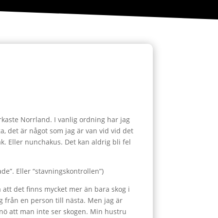
kaste Norrland. I vanlig ordning har jag
, det är något som jag är van vid vid det
 Eller nunchakus. Det kan aldrig bli fel
e”. Eller “stavningskontrollen”)
a att det finns mycket mer än bara skog i
från en person till nästa. Men jag är
snö att man inte ser skogen. Min hustru