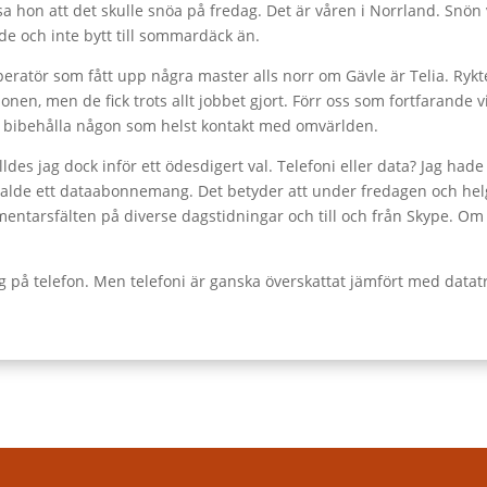
a hon att det skulle snöa på fredag. Det är våren i Norrland. Snön 
de och inte bytt till sommardäck än.
ratör som fått upp några master alls norr om Gävle är Telia. Rykt
n, men de fick trots allt jobbet gjort. Förr oss som fortfarande vil
ill bibehålla någon som helst kontakt med omvärlden.
tälldes jag dock inför ett ödesdigert val. Telefoni eller data? Jag ha
g valde ett dataabonnemang. Det betyder att under fredagen och helg
mmentarsfälten på diverse dagstidningar och till och från Skype. Om
g på telefon. Men telefoni är ganska överskattat jämfört med datatr