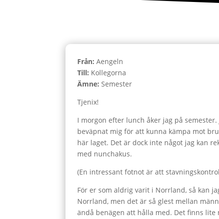
Från:
Aengeln
Till:
Kollegorna
Ämne:
Semester
Tjenix!
I morgon efter lunch åker jag på semester.
beväpnat mig för att kunna kämpa mot brunb
här laget. Det är dock inte något jag kan 
med nunchakus.
(En intressant fotnot är att stavningskontr
För er som aldrig varit i Norrland, så kan j
Norrland, men det är så glest mellan männ
ändå benägen att hålla med. Det finns lite