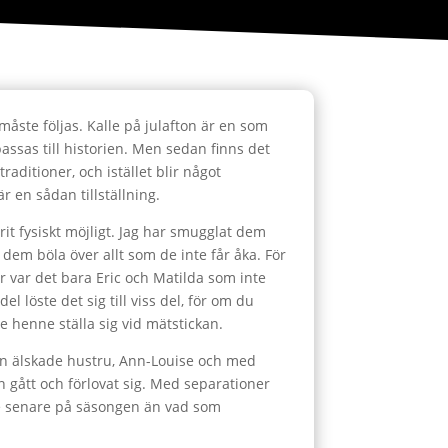
måste följas. Kalle på julafton är en som
rpassas till historien. Men sedan finns det
traditioner, och istället blir något
r en sådan tillställning.
rit fysiskt möjligt. Jag har smugglat dem
t dem böla över allt som de inte får åka. För
år var det bara Eric och Matilda som inte
el löste det sig till viss del, för om du
henne ställa sig vid mätstickan.
min älskade hustru, Ann-Louise och med
rn gått och förlovat sig. Med separationer
lite senare på säsongen än vad som