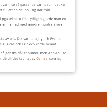
det var inte så gassande varmt som det kan
 till att en del höll sig därifrån.
 pga tekniskt fel. Tydligen gjorde man ett
ag se en hel rad med mindre muntra åkare
ta av oss. Det var bara jag och Evelina
 sig Lucas och Eric och körde hemåt.
jag på ganska dåligt humör, men Ann-Louise
idé till det kaplitet av
Gainea
, som jag