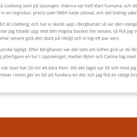
a på Liseberg sent på säsongen. Köerna var helt klart humana, och 
med in en regnskur, precis som SMHI hade utlovat, och det bidrog säkert
t åt Liseberg, och när vi skulle upp i Bergbanan så var den stängd
ör när jag tittade upp mot den högsta backen lite senare, så fick j
immar senare gick den dock på riktigt och vi tog ett par varv.
ska lägligt. Efter Bergbanan var det som om luften gick ur de fles
tog ytterligare en tur i Uppswinget, medan Björn och Carina tog med
ng när man har 20 mil att köra hem. Vid det laget var till och med 
mar i bilen ger en tid att fundera en del, och jag fick en riktigt bra 