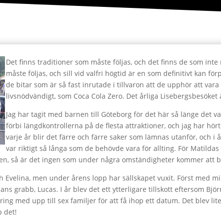
Det finns traditioner som måste följas, och det finns de som inte 
måste följas, och sill vid valfri högtid är en som definitivt kan fö
de bitar som är så fast inrutade i tillvaron att de upphör att vara 
livsnödvändigt, som Coca Cola Zero. Det årliga Lisebergsbesöket ä
Jag har tagit med barnen till Göteborg för det här så länge det va
förbi längdkontrollerna på de flesta attraktioner, och jag har hör
varje år blir det färre och färre saker som lämnas utanför, och i 
var riktigt så långa som de behövde vara för allting. För Matildas d
n, så är det ingen som under några omständigheter kommer att be 
och Evelina, men under årens lopp har sällskapet vuxit. Först med 
s grabb, Lucas. I år blev det ett ytterligare tillskott eftersom Bjö
ing med upp till sex familjer för att få ihop ett datum. Det blev 
p det!