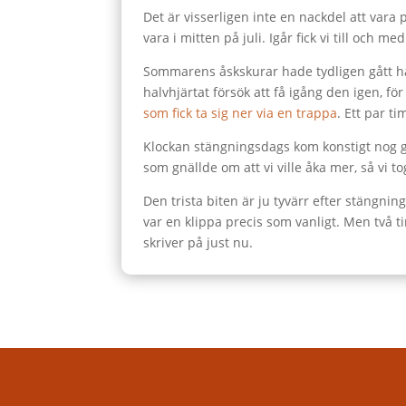
Det är visserligen inte en nackdel att var
vara i mitten på juli. Igår fick vi till och 
Sommarens åskskurar hade tydligen gått hår
halvhjärtat försök att få igång den igen, f
som fick ta sig ner via en trappa
. Ett par t
Klockan stängningsdags kom konstigt nog gan
som gnällde om att vi ville åka mer, så vi 
Den trista biten är ju tyvärr efter stängni
var en klippa precis som vanligt. Men två tim
skriver på just nu.