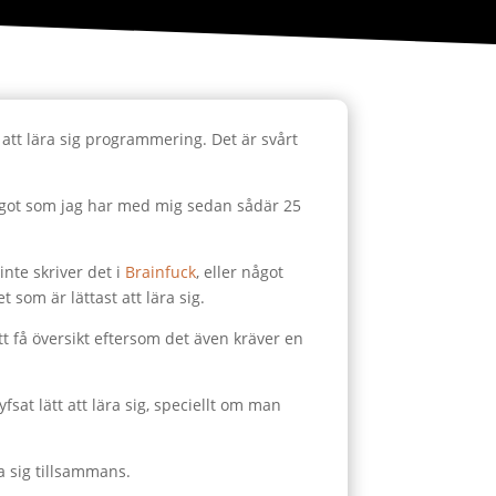
 att lära sig programmering. Det är svårt
något som jag har med mig sedan sådär 25
inte skriver det i
Brainfuck
, eller något
t som är lättast att lära sig.
att få översikt eftersom det även kräver en
sat lätt att lära sig, speciellt om man
a sig tillsammans.