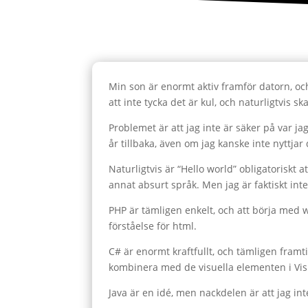
Min son är enormt aktiv framför datorn, och
att inte tycka det är kul, och naturligtvis s
Problemet är att jag inte är säker på var 
år tillbaka, även om jag kanske inte nyttjar
Naturligtvis är “Hello world” obligatoriskt
annat absurt språk. Men jag är faktiskt inte s
PHP är tämligen enkelt, och att börja med we
förståelse för html.
C# är enormt kraftfullt, och tämligen framt
kombinera med de visuella elementen i Visu
Java är en idé, men nackdelen är att jag in