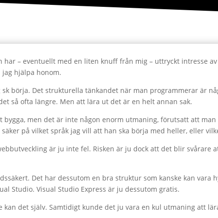
 har – eventuellt med en liten knuff från mig – uttryckt intresse av
ka jag hjälpa honom.
jag sk börja. Det strukturella tänkandet när man programmerar är 
 det så ofta längre. Men att lära ut det är en helt annan sak.
 att bygga, men det är inte någon enorm utmaning, förutsatt att man 
äker på vilket språk jag vill att han ska börja med heller, eller vilke
bbutveckling är ju inte fel. Risken är ju dock att det blir svårare 
idssäkert. Det har dessutom en bra struktur som kanske kan vara hyf
al Studio. Visual Studio Express är ju dessutom gratis.
te kan det själv. Samtidigt kunde det ju vara en kul utmaning att lär