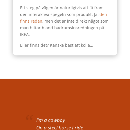
Ett steg på vägen är naturligtvis att få fram
den interaktiva spegeln som produkt. Ja,
den
finns redan
, men det är inte direkt något som
man hittar bland badrumsinsredningen på
IKEA.
Eller finns det? Kanske bäst att kolla…
I’m a cowboy
On a steel horse I ride