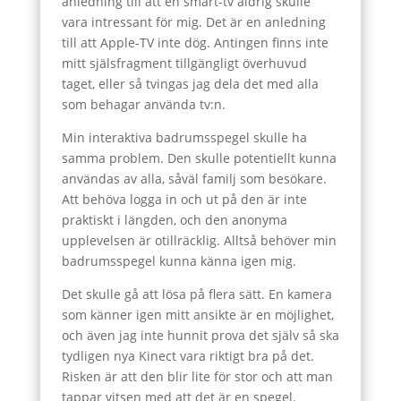
anledning till att en smart-tv aldrig skulle
vara intressant för mig. Det är en anledning
till att Apple-TV inte dög. Antingen finns inte
mitt själsfragment tillgängligt överhuvud
taget, eller så tvingas jag dela det med alla
som behagar använda tv:n.
Min interaktiva badrumsspegel skulle ha
samma problem. Den skulle potentiellt kunna
användas av alla, såväl familj som besökare.
Att behöva logga in och ut på den är inte
praktiskt i längden, och den anonyma
upplevelsen är otillräcklig. Alltså behöver min
badrumsspegel kunna känna igen mig.
Det skulle gå att lösa på flera sätt. En kamera
som känner igen mitt ansikte är en möjlighet,
och även jag inte hunnit prova det själv så ska
tydligen nya Kinect vara riktigt bra på det.
Risken är att den blir lite för stor och att man
tappar vitsen med att det är en spegel.