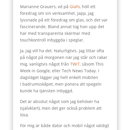
Marianne Grauers, vd på
Glafo
, höll ett
föredrag om sin verksamhet. Japp, jag
lyssnade på ett föredrag om glas, och det var
fascinerande. Bland annat tog hon upp det
här med transparenta skärmar med
touchkontroll inbyggda i speglar.
Ja, jag vill ha det. Naturligtvis. Jag tittar ofta
på något på morgonen när jag står och rakar
mig, vanligtvis något från
TWiT
, såsom This
Week in Google, eller Tech News Today. I
dagsläget lägger jag helt enkelt mobilen
i badrumsskåpet, men ponera att spegeln
kunde ha tjänsten inbyggd.
Det är absolut något som jag behöver ha
(självklart), men det ger också problem att
lösa.
För mig är både dator och mobil något väldigt