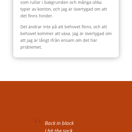
som rullar i bakgrunden och många olika
typer av konton, och jag är övertygad om att
det finns hinder.
Det ändrar inte på att behovet finns, och att
behovet kommer att växa. Jag är övertygad om
att jag är långt ifrån ensam om det här
problemet.
Back in black
I hit the sack