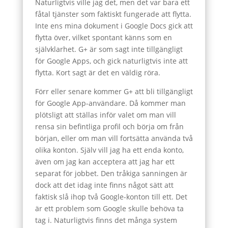
Naturligtvis ville jag det, men det var bara ett
fåtal tjänster som faktiskt fungerade att flytta.
Inte ens mina dokument i Google Docs gick att
flytta över, vilket spontant känns som en
självklarhet. G+ är som sagt inte tillgängligt
för Google Apps, och gick naturligtvis inte att
flytta. Kort sagt är det en väldig röra.
Förr eller senare kommer G+ att bli tillgängligt
för Google App-användare. Då kommer man
plötsligt att ställas inför valet om man vill
rensa sin befintliga profil och börja om från
början, eller om man vill fortsätta använda två
olika konton. Själv vill jag ha ett enda konto,
även om jag kan acceptera att jag har ett
separat för jobbet. Den tråkiga sanningen är
dock att det idag inte finns något sätt att
faktisk slå ihop två Google-konton till ett. Det
är ett problem som Google skulle behöva ta
tag i. Naturligtvis finns det många system