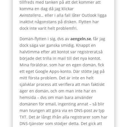
tillfreds med tanken på att det kommer att
komma en dag då jag klickar
Avinstallera…
eller i alla fall låter Outlook ligga
inaktivt någonstans på disken. Flytten har
dock inte varit helt problemfri.
Domän-flytten i sig, dvs av
aengeln.se
, får jag
dock säga var ganska smidig. Knappt en
halvtimma efter att kontot var registrerat,så
började det trilla in mail till det nya kontot.
Mina föräldrar, som har en egen domän, fick
ett eget Google Apps-konto. Där stötte jag på
mitt första problem. Det är inte en helt
självklar process att verifiera att man faktiskt
äger en domän, och om man inte har en
hemsida – dvs om man bara använder
domänen för email, ingenting annat – så blir
man tvungen att göra via en DNS-post av typ
TXT. Det är långt ifrån alla registrarer som har
DNS-tjänster som stödjer detta. Det gick att