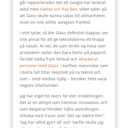
går rapporterades det att Google har tecknat
avtal med
Oakley och Ray-Ban
, vilket tyder på
att Glass skulle kunna säljas till allmänheten
inom en inte alltför avlägsen framtid.
I mitt tycke, så bör Glass definitivt släppas, om
inte annat för att ge teknofoberna ett knäpp
på näsan. Ni vet, de som skrikit sig hesa över
produkten sedan den bara fanns på pappret,
försökt lobba fram förbud och
attackerat
personer med Glass
. I korthet, människor som
i bästa fall tittar skeptiskt på ny teknik och
som – med medias hjälp – försöker hitta varje
negativ infallsvinkel.
Jag har inget till övers för den inställningen.
Det är en attityd som hämmar innovation, och
som desperat försöker hålla utvecklingen
tillbaka med fraser som “det var bättre förr”,
“jag har alltid gjort så” och “varför skulle jag