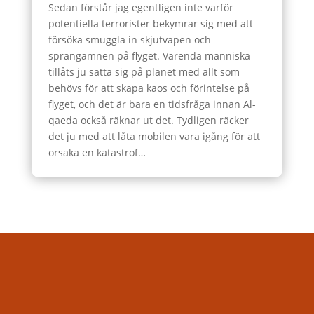
Sedan förstår jag egentligen inte varför
potentiella terrorister bekymrar sig med att
försöka smuggla in skjutvapen och
sprängämnen på flyget. Varenda människa
tillåts ju sätta sig på planet med allt som
behövs för att skapa kaos och förintelse på
flyget, och det är bara en tidsfråga innan Al-
qaeda också räknar ut det. Tydligen räcker
det ju med att låta mobilen vara igång för att
orsaka en katastrof…