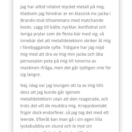
Jag har alltid relativt mycket metall på mig.
Klädseln jag föredrar är en klassisk mc-jacka i
Brando-stuk tillsammans med matchande
boots. Lägg till bälte, nycklar, kortfodral och
övriga prylar som de flesta bär med sig, så
innebär det att metalldetektorn skriker åt mig
i förebyggande syfte. Tidigare har jag nöjd
mig med att dra av mig min jacka och låta
personalen peta på mig till tonerna av
maskinen ifråga, men det går tydligen inte för
sig längre.
Nej, idag var jag tvungen att ta av mig tills
dess att jag kunde går igenom
metalldetektorn utan att den reagerade, och
trots det vill de muddra mig. Kroppskontakt
frigör dock endorfiner, så jag tog det med ett
leende. Efteråt kan man gå i sin egen lilla
lyckobubbla en stund och le mot sin