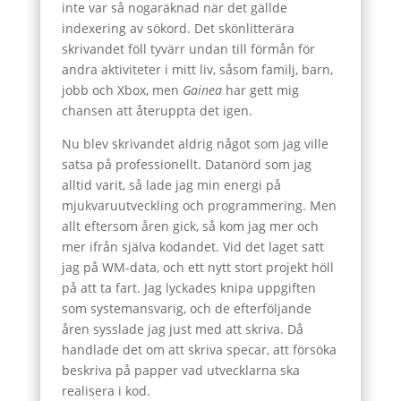
inte var så nogaräknad när det gällde
indexering av sökord. Det skönlitterära
skrivandet föll tyvärr undan till förmån för
andra aktiviteter i mitt liv, såsom familj, barn,
jobb och Xbox, men
Gainea
har gett mig
chansen att återuppta det igen.
Nu blev skrivandet aldrig något som jag ville
satsa på professionellt. Datanörd som jag
alltid varit, så lade jag min energi på
mjukvaruutveckling och programmering. Men
allt eftersom åren gick, så kom jag mer och
mer ifrån själva kodandet. Vid det laget satt
jag på WM-data, och ett nytt stort projekt höll
på att ta fart. Jag lyckades knipa uppgiften
som systemansvarig, och de efterföljande
åren sysslade jag just med att skriva. Då
handlade det om att skriva specar, att försöka
beskriva på papper vad utvecklarna ska
realisera i kod.