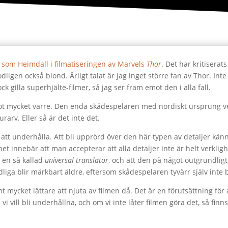
en som Heimdall i filmatiseringen av Marvels
Thor
.
Det har kritiserats
ligen också blond. Ärligt talat är jag inget större fan av Thor. Inte f
ck gilla superhjälte-filmer, så jag ser fram emot den i alla fall.
ot mycket värre. Den enda skådespelaren med nordiskt ursprung ve
rarv. Eller så är det inte det.
att underhålla. Att bli upprörd över den här typen av detaljer känn
rthet innebär att man accepterar att alla detaljer inte är helt verkl
a en så kallad
universal translator
, och att den på något outgrundlig
liga blir märkbart äldre, eftersom skådespelaren tyvärr själv inte 
mt mycket lättare att njuta av filmen då. Det är en förutsättning för 
 vi vill bli underhållna, och om vi inte låter filmen göra det, så fin