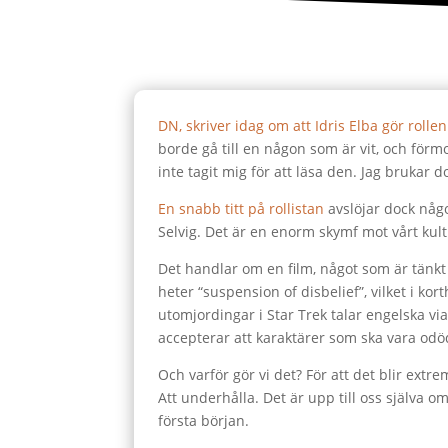
DN, skriver idag om att Idris Elba gör roll
borde gå till en någon som är vit, och förmod
inte tagit mig för att läsa den. Jag brukar do
En snabb titt på rollistan
avslöjar dock någ
Selvig. Det är en enorm skymf mot vårt kultu
Det handlar om en film, något som är tänkt 
heter “suspension of disbelief”, vilket i ko
utomjordingar i Star Trek talar engelska vi
accepterar att karaktärer som ska vara odöd
Och varför gör vi det? För att det blir extre
Att underhålla. Det är upp till oss själva om
första början.