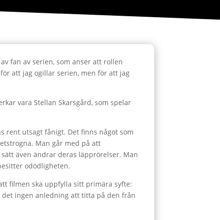
 av fan av serien, som anser att rollen
ör att jag ogillar serien, men för att jag
rkar vara Stellan Skarsgård, som spelar
s rent utsagt fånigt. Det finns något som
ighetstrogna. Man går med på att
t sätt även ändrar deras läpprörelser. Man
besitter odödligheten.
att filmen ska uppfylla sitt primära syfte:
ns det ingen anledning att titta på den från