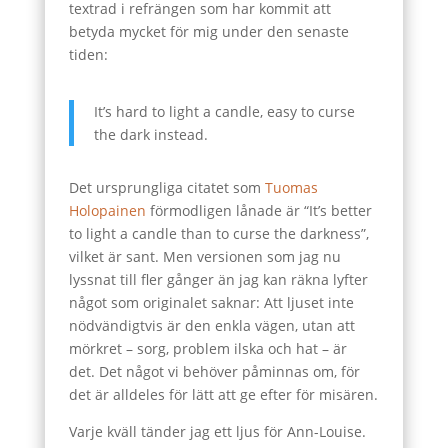
textrad i refrängen som har kommit att
betyda mycket för mig under den senaste
tiden:
It’s hard to light a candle, easy to curse
the dark instead.
Det ursprungliga citatet som
Tuomas
Holopainen
förmodligen lånade är “It’s better
to light a candle than to curse the darkness”,
vilket är sant. Men versionen som jag nu
lyssnat till fler gånger än jag kan räkna lyfter
något som originalet saknar: Att ljuset inte
nödvändigtvis är den enkla vägen, utan att
mörkret – sorg, problem ilska och hat – är
det. Det något vi behöver påminnas om, för
det är alldeles för lätt att ge efter för misären.
Varje kväll tänder jag ett ljus för Ann-Louise.