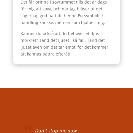
Det får brinna i sovrummet tills det är dags
för mig att sova, och när jag blåser ut det
säger jag god natt till henne.En symbolisk
handling kanske, men en som hjälper mig.
Känner du också att du behöver ett ljus i
mörkret? Tänd det ljuset i så fall. Tänd det
ljuset även om det tar emot, för det kommer
att kännas bättre efteråt!
Don't stop me now